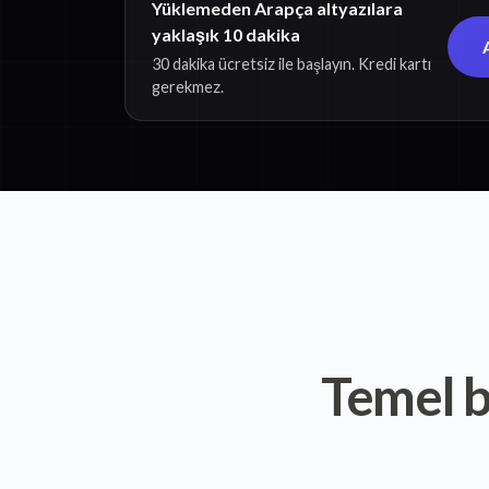
Yüklemeden Arapça altyazılara
yaklaşık 10 dakika
30 dakika ücretsiz ile başlayın. Kredi kartı
gerekmez.
Temel b