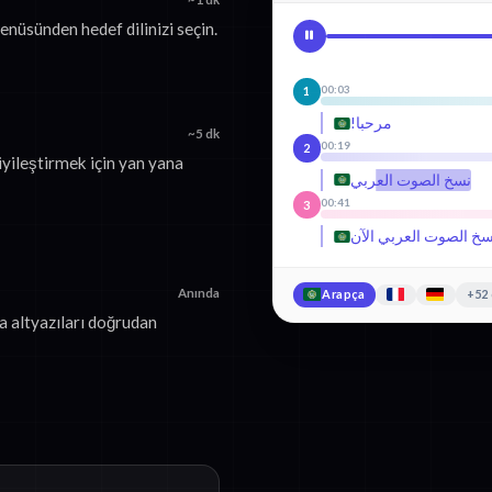
enüsünden hedef dilinizi seçin.
00:03
1
مرحبا!
~5 dk
00:19
2
iyileştirmek için yan yana
نسخ الصوت العربي
00:41
3
سخ الصوت العربي الآن
Anında
Arapça
+52 
a altyazıları doğrudan