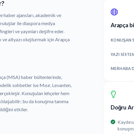
r?
ve haber ajansları, akademik ve
kuruluşlar ile diaspora medya
Arapça bi
ingleri ve yayınları deşifre eder.
k ve altyazı oluşturmak için Arapça
KONUŞAN S
YAZI SISTE
MERHABA D
pça (MSA) haber bültenlerinde,
elik sohbetler ise Mısır, Levanten,
gerçekleşir. Konuşulan lehçeler hem
lılaşabilir; bu da konuşma tanıma
Doğru Ara
diğini etkiler.
Kaydınız
konuşmal