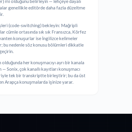
r) mi olduğunu belirleyin — lehçeye dayalı
lar genellikle editörde daha fazla düzeltme
r.
şleri (code-switching) bekleyin: Mağripli
ar cümle ortasında sık sık Fransızca, Körfez
anten konuşurlar ise İngilizce kelimeler
ır; bu nedenle söz konusu bölümleri dikkatle
eçirin.
olduğunda her konuşmacıyı ayrı bir kanala
 — Sonix, çok kanallı kayıtları konuşmacı
iyle tek bir transkriptte birleştirir; bu da üst
en Arapça konuşmalarda işinize yarar.