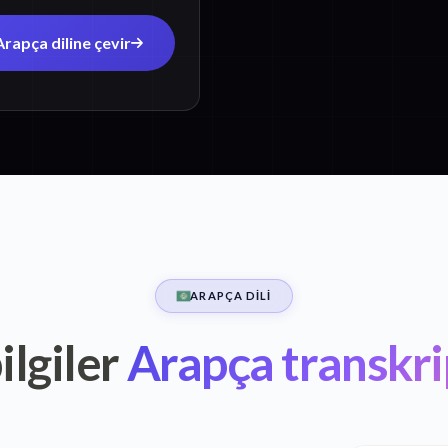
Arapça diline çevir
ARAPÇA DILI
ilgiler
Arapça transkr