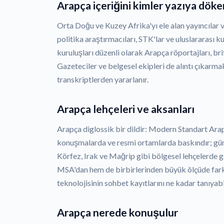
Arapça içeriğini kimler yazıya döke
Orta Doğu ve Kuzey Afrika'yı ele alan yayıncılar 
politika araştırmacıları, STK'lar ve uluslararası 
kuruluşları düzenli olarak Arapça röportajları, brif
Gazeteciler ve belgesel ekipleri de alıntı çıkarma
transkriptlerden yararlanır.
Arapça lehçeleri ve aksanları
Arapça diglossik bir dildir: Modern Standart Ara
konuşmalarda ve resmi ortamlarda baskındır; günd
Körfez, Irak ve Mağrip gibi bölgesel lehçelerde 
MSA'dan hem de birbirlerinden büyük ölçüde fark
teknolojisinin sohbet kayıtlarını ne kadar tanıyabil
Arapça nerede konuşulur