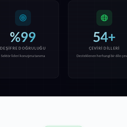
%99
54+
DEŞIFRE DOĞRULUĞU
ÇEVIRI DILLERI
Sektör lideri konuşma tanıma
Desteklenen herhangi bir dile çev