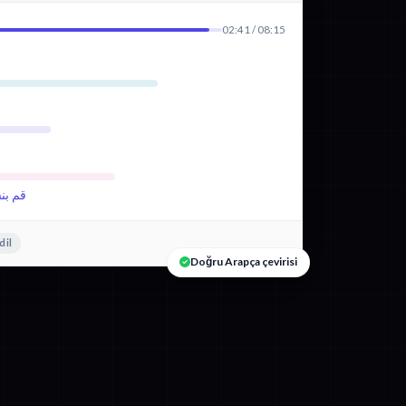
02:41 / 08:15
قم بن
dil
Doğru Arapça çevirisi