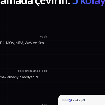
~1 dk
. MP4, MOV, MP3, WAV ve tüm
Ses saati başına 5–6 dk
urmak amacıyla medyanızı
kayit.mp3
~1 dk