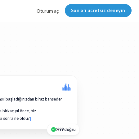
Sonix'i ücretsiz deneyin
Oturum aç
asıl başladığınızdan biraz bahseder
a birkaç yıl önce, biz…
ki sonra ne oldu?
%99 doğru