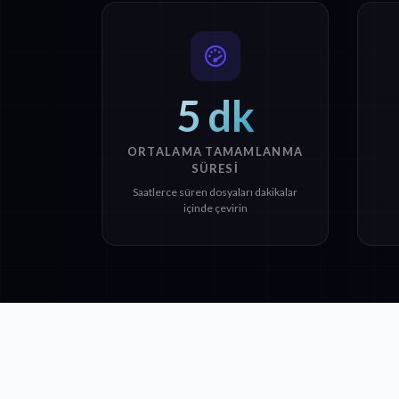
5 dk
ORTALAMA TAMAMLANMA
SÜRESI
Saatlerce süren dosyaları dakikalar
içinde çevirin