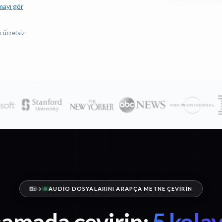
mayı gör
 ücretsiz
AUDIO DOSYALARINI ARAPÇA METNE ÇEVIRIN
amada çevirin:
5 kola