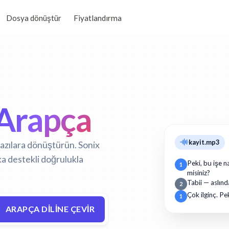
Dosya dönüştür
Fiyatlandırma
Arapça
kayit.mp3
tyazılara dönüştürün. Sonix
a destekli doğrulukla
Peki, bu işe n
1
misiniz?
Tabii — aslınd
2
Çok ilginç. Pe
1
ARAPÇA DILINE ÇEVIR