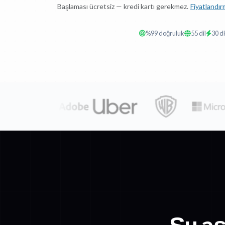
Başlaması ücretsiz — kredi kartı gerekmez.
Fiyatlandır
%99 doğruluk
55 dil
30 dk
Şu aş