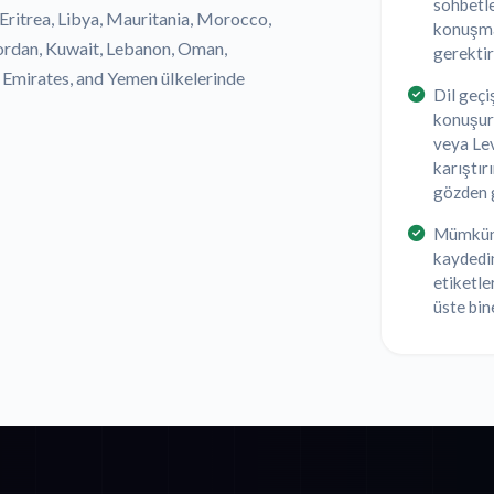
sohbetle
 Eritrea, Libya, Mauritania, Morocco,
konuşma
 Jordan, Kuwait, Lebanon, Oman,
gerektiri
b Emirates, and Yemen ülkelerinde
Dil geçi
konuşurl
veya Lev
karıştır
gözden g
Mümkün 
kaydedin
etiketler
üste bin