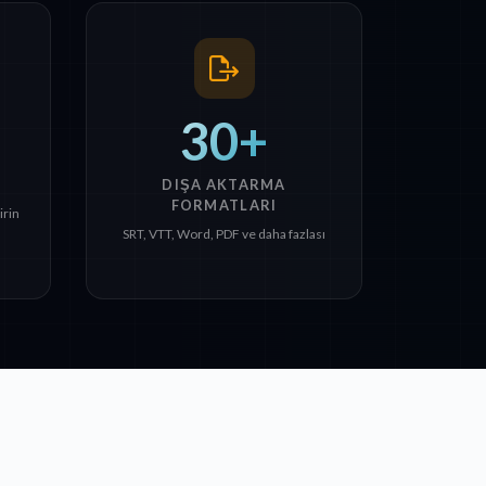
30+
DIŞA AKTARMA
FORMATLARI
irin
SRT, VTT, Word, PDF ve daha fazlası