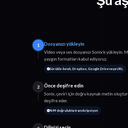
Dosyanızı yükleyin
1
Video veya ses dosyanızı Sonix'e yükleyin
yaygın formatları kabul ediyoruz.
Sürükle-bırak, Dropbox, Google Drive veya URL
Önce deşifre edin
2
Sonix, çeviri için doğru kaynak metin oluşt
deşifre eder.
%99 doğrulukta transkripsiyon
Dilinizi seçin