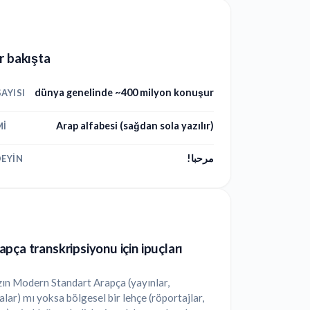
r bakışta
dünya genelinde ~400 milyon konuşur
AYISI
Arap alfabesi (sağdan sola yazılır)
MI
مرحبا!
EYIN
pça transkripsiyonu için ipuçları
ın Modern Standart Arapça (yayınlar,
ar) mı yoksa bölgesel bir lehçe (röportajlar,