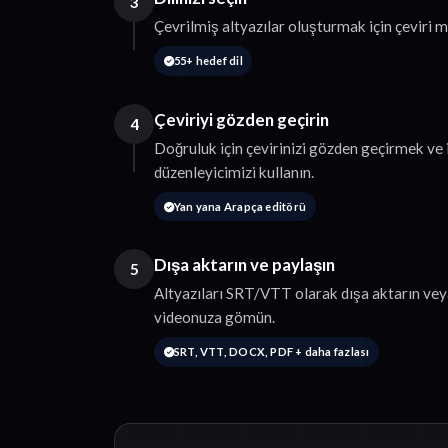
3
Çevrilmiş altyazılar oluşturmak için çeviri m
55+ hedef dil
Çeviriyi gözden geçirin
4
Doğruluk için çevirinizi gözden geçirmek ve 
düzenleyicimizi kullanın.
Yan yana Arapça editörü
Dışa aktarın ve paylaşın
5
Altyazıları SRT/VTT olarak dışa aktarın vey
videonuza gömün.
SRT, VTT, DOCX, PDF + daha fazlası