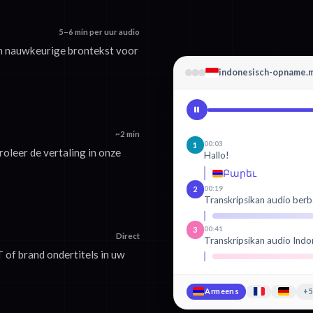
5–6 min per uur audio
om nauwkeurige brontekst voor
indonesisch-opname.
~2 min
00:03
1
oleer de vertaling in onze
Hallo!
Բարեւ
00:19
2
Transkripsikan audio berb
00:41
3
Direct
Transkripsikan audio Indo
of brand ondertitels in uw
Armeens
+5