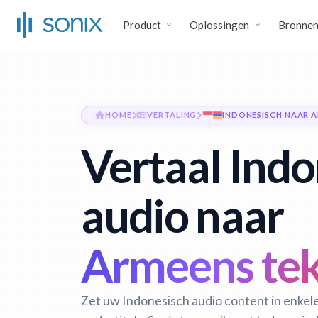
Product
Oplossingen
Bronne
HOME
VERTALING
INDONESISCH NAAR 
Vertaal Indo
audio naar
Armeens tek
Zet uw Indonesisch audio content in enke