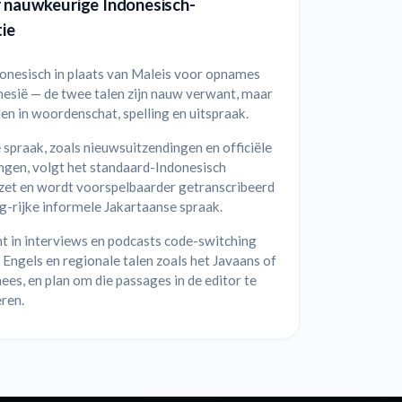
r nauwkeurige Indonesisch-
tie
donesisch in plaats van Maleis voor opnames
nesië — de twee talen zijn nauw verwant, maar
len in woordenschat, spelling en uitspraak.
spraak, zoals nieuwsuitzendingen en officiële
ngen, volgt het standaard-Indonesisch
et en wordt voorspelbaarder getranscribeerd
g-rijke informele Jakartaanse spraak.
t in interviews en podcasts code-switching
 Engels en regionale talen zoals het Javaans of
es, en plan om die passages in de editor te
ren.