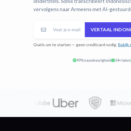
ondertitels. Sonix transcribeert Indonesisc
vervolgens naar Armeens met AI-gestuurd
VERTAAL INDON
Gratis om te starten — geen creditcard nodig.
Bekijk 
99% nauwkeurigheid
54+ talen