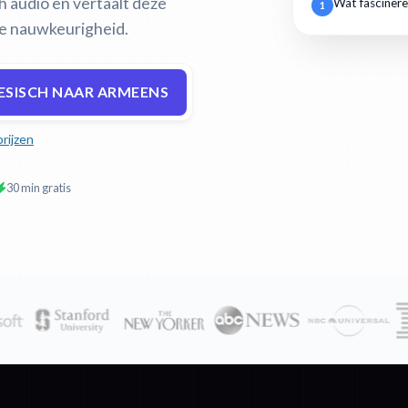
h audio en vertaalt deze
Wat fascinere
1
e nauwkeurigheid.
ESISCH NAAR ARMEENS
prijzen
30 min gratis