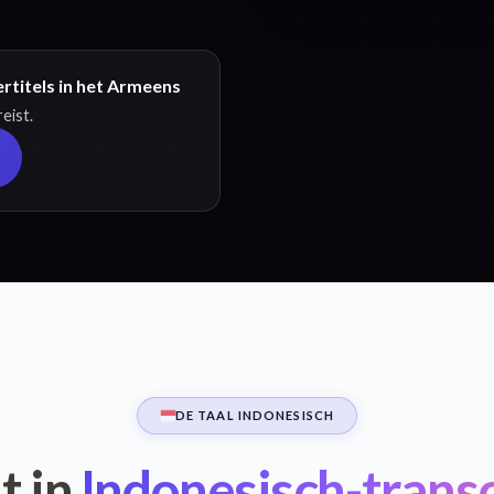
rtitels in het Armeens
eist.
DE TAAL INDONESISCH
t in
Indonesisch-transc