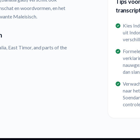
Tips voo
nschat en woordvormen, en het
transcrip
rwante Maleisisch.
Kies In
uit Indo
n
verschil
ia, East Timor, and parts of the
Formele 
verklari
nauwgez
dan slan
Verwach
naar het
Soendane
controle