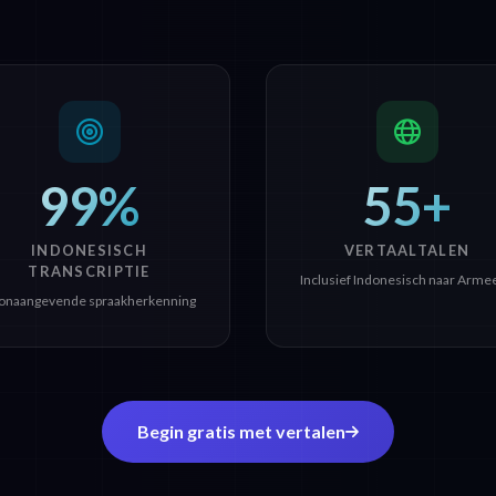
99%
55+
INDONESISCH
VERTAALTALEN
TRANSCRIPTIE
Inclusief Indonesisch naar Arme
onaangevende spraakherkenning
Begin gratis met vertalen