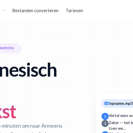
n
Bestanden converteren
Tarieven
ARMEENS
nesisch
st
opname.mp3
Vertel eens w
1
Zeker — het b
2
le minuten om naar Armeens
toen we…