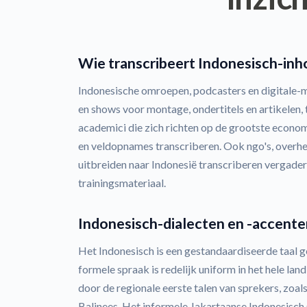
Wie transcribeert Indonesisch-inh
Indonesische omroepen, podcasters en digitale-
en shows voor montage, ondertitels en artikelen,
academici die zich richten op de grootste econ
en veldopnames transcriberen. Ook ngo's, overhei
uitbreiden naar Indonesië transcriberen vergader
trainingsmateriaal.
Indonesisch-dialecten en -accente
Het Indonesisch is een gestandaardiseerde taal 
formele spraak is redelijk uniform in het hele l
door de regionale eerste talen van sprekers, zoal
Balinees. Het informele Jakartaanse Indonesisch 