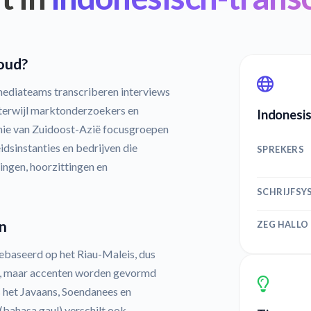
oud?
mediateams transcriberen interviews
 terwijl marktonderzoekers en
Indonesis
omie van Zuidoost-Azië focusgroepen
dsinstanties en bedrijven die
SPREKERS
ingen, hoorzittingen en
SCHRIJFSY
n
ZEG HALLO
gebaseerd op het Riau-Maleis, dus
and, maar accenten worden gevormd
s het Javaans, Soendanees en
(bahasa gaul) verschilt ook