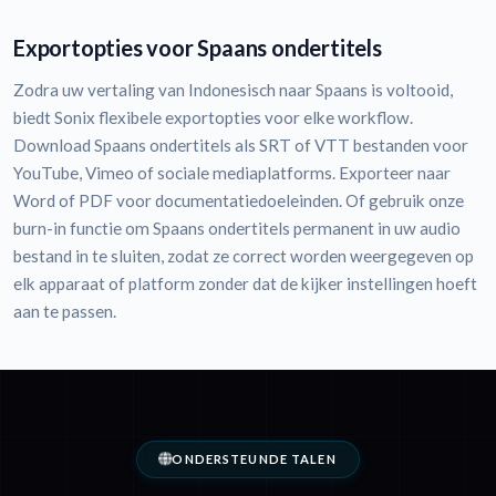
Exportopties voor Spaans ondertitels
Zodra uw vertaling van Indonesisch naar Spaans is voltooid,
biedt Sonix flexibele exportopties voor elke workflow.
Download Spaans ondertitels als SRT of VTT bestanden voor
YouTube, Vimeo of sociale mediaplatforms. Exporteer naar
Word of PDF voor documentatiedoeleinden. Of gebruik onze
burn-in functie om Spaans ondertitels permanent in uw audio
bestand in te sluiten, zodat ze correct worden weergegeven op
elk apparaat of platform zonder dat de kijker instellingen hoeft
aan te passen.
ONDERSTEUNDE TALEN