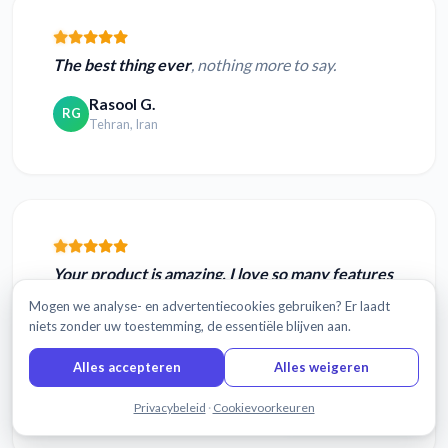
The best thing ever
, nothing more to say.
Rasool G.
RG
Tehran, Iran
Your product is amazing, I love so many features
including the video capture on the side, ability to
Mogen we analyse- en advertentiecookies gebruiken? Er laadt
change the transcript as you go, highlighting,
niets zonder uw toestemming, de essentiële blijven aan.
downloading audio files... SEARC...
Alles accepteren
Alles weigeren
Vera N.
VN
Chat met ons
Privacybeleid
·
Cookievoorkeuren
Brooklyn, NY USA