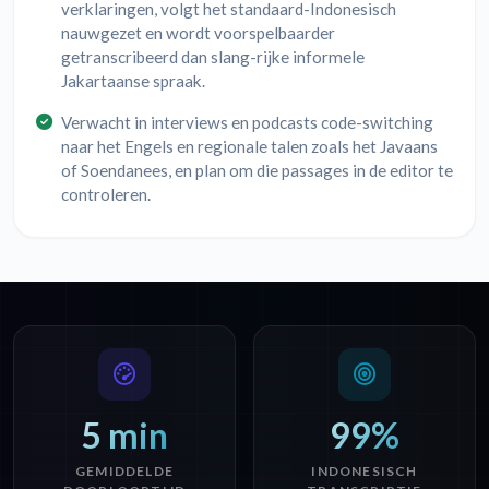
verklaringen, volgt het standaard-Indonesisch
nauwgezet en wordt voorspelbaarder
getranscribeerd dan slang-rijke informele
Jakartaanse spraak.
Verwacht in interviews en podcasts code-switching
naar het Engels en regionale talen zoals het Javaans
of Soendanees, en plan om die passages in de editor te
controleren.
5 min
99%
GEMIDDELDE
INDONESISCH