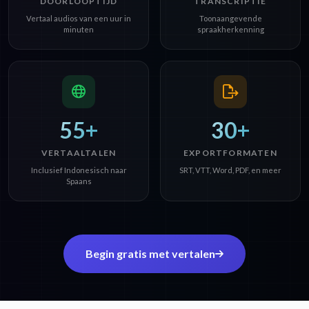
DOORLOOPTIJD
TRANSCRIPTIE
Vertaal audios van een uur in
Toonaangevende
minuten
spraakherkenning
55+
30+
VERTAALTALEN
EXPORTFORMATEN
Inclusief Indonesisch naar
SRT, VTT, Word, PDF, en meer
Spaans
Begin gratis met vertalen