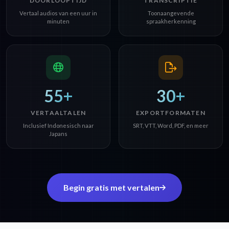
DOORLOOPTIJD
TRANSCRIPTIE
Vertaal audios van een uur in
Toonaangevende
minuten
spraakherkenning
55+
30+
VERTAALTALEN
EXPORTFORMATEN
Inclusief Indonesisch naar
SRT, VTT, Word, PDF, en meer
Japans
Begin gratis met vertalen