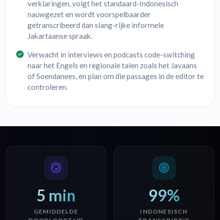
verklaringen, volgt het standaard-Indonesisch
nauwgezet en wordt voorspelbaarder
getranscribeerd dan slang-rijke informele
Jakartaanse spraak.
Verwacht in interviews en podcasts code-switching
naar het Engels en regionale talen zoals het Javaans
of Soendanees, en plan om die passages in de editor te
controleren.
5 min
99%
GEMIDDELDE
INDONESISCH