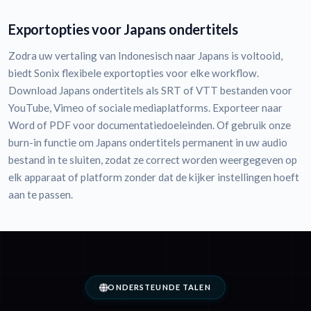
Exportopties voor Japans ondertitels
Zodra uw vertaling van Indonesisch naar Japans is voltooid,
biedt Sonix flexibele exportopties voor elke workflow.
Download Japans ondertitels als SRT of VTT bestanden voor
YouTube, Vimeo of sociale mediaplatforms. Exporteer naar
Word of PDF voor documentatiedoeleinden. Of gebruik onze
burn-in functie om Japans ondertitels permanent in uw audio
bestand in te sluiten, zodat ze correct worden weergegeven op
elk apparaat of platform zonder dat de kijker instellingen hoeft
aan te passen.
ONDERSTEUNDE TALEN