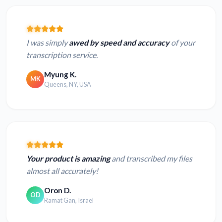
I was simply
awed by speed and accuracy
of your
transcription service.
Myung K.
MK
Queens, NY, USA
Your product is amazing
and transcribed my files
almost all accurately!
Oron D.
OD
Ramat Gan, Israel