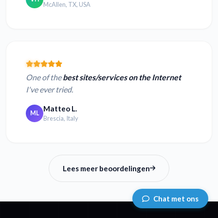
McAllen, TX, USA
One of the
best sites/services on the Internet
I've ever tried.
Matteo L.
ML
Brescia, Italy
Lees meer beoordelingen
Chat met ons