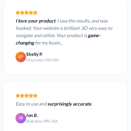
I love your product
. I saw the results, and was
hooked. Your website is brilliant. SO very easy to
navigate and utilize. Your product is
game-
changing
for my busin...
Shelly P.
SP
Gloucester, MA USA
Easy to use and
surprisingly accurate.
Jon B.
JB
Shakopee, MN, USA