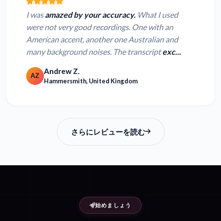
I was
amazed by your accuracy.
What I used
were not very good recordings. One with an
American accent, another one Australian and
many background noises. The transcript
exc...
Andrew Z.
AZ
Hammersmith, United Kingdom
さらにレビューを読む
始めましょう