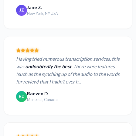
Jane Z.
JZ
New York, NY USA
Having tried numerous transcription services, this
was
undoubtedly the best
. There were features
(such as the synching up of the audio to the words
for review) that I hadn’t ever h...
Raeven D.
RD
Montreal, Canada