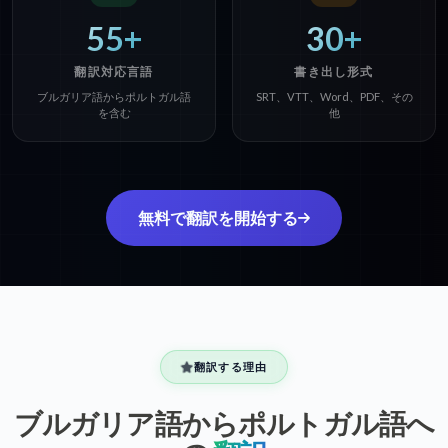
55+
30+
翻訳対応言語
書き出し形式
ブルガリア語からポルトガル語
SRT、VTT、Word、PDF、その
を含む
他
無料で翻訳を開始する
翻訳する理由
ブルガリア語からポルトガル語へ