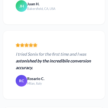
Juan H.
JH
Bakersfield, CA, USA
I tried Sonix for the first time and I was
astonished by the incredibile conversion
accuracy.
Rosario C.
RC
Milan, Italy