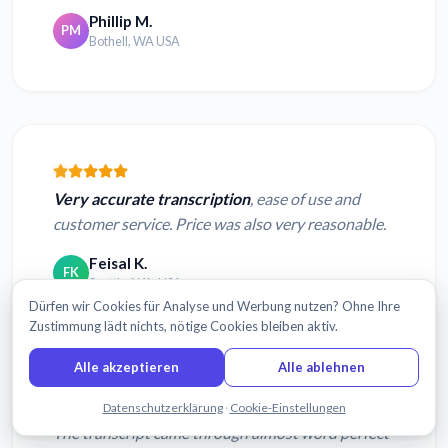
Phillip M.
PM
Bothell, WA USA
Very accurate transcription
, ease of use and
customer service. Price was also very reasonable.
Feisal K.
FK
Seattle, WA, USA
Dürfen wir Cookies für Analyse und Werbung nutzen? Ohne Ihre
Zustimmung lädt nichts, nötige Cookies bleiben aktiv.
Alle akzeptieren
Alle ablehnen
Chatten Sie mit uns
Datenschutzerklärung
·
Cookie-Einstellungen
The transcript came through almost word perfect