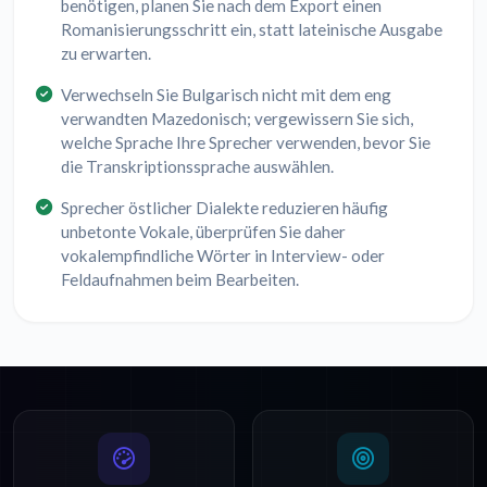
benötigen, planen Sie nach dem Export einen
Romanisierungsschritt ein, statt lateinische Ausgabe
zu erwarten.
Verwechseln Sie Bulgarisch nicht mit dem eng
verwandten Mazedonisch; vergewissern Sie sich,
welche Sprache Ihre Sprecher verwenden, bevor Sie
die Transkriptionssprache auswählen.
Sprecher östlicher Dialekte reduzieren häufig
unbetonte Vokale, überprüfen Sie daher
vokalempfindliche Wörter in Interview- oder
Feldaufnahmen beim Bearbeiten.