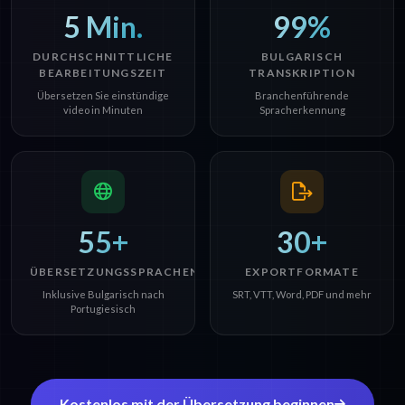
5 Min.
99%
DURCHSCHNITTLICHE
BULGARISCH
BEARBEITUNGSZEIT
TRANSKRIPTION
Übersetzen Sie einstündige
Branchenführende
video in Minuten
Spracherkennung
55+
30+
ÜBERSETZUNGSSPRACHEN
EXPORTFORMATE
Inklusive Bulgarisch nach
SRT, VTT, Word, PDF und mehr
Portugiesisch
Kostenlos mit der Übersetzung beginnen