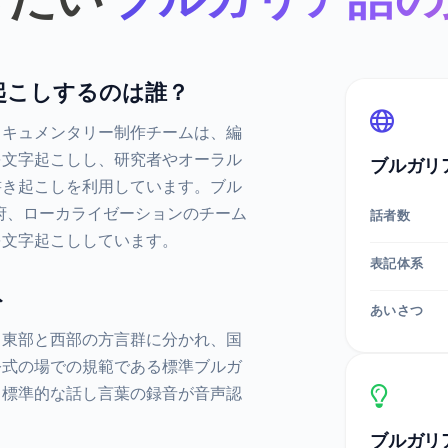
起こしするのは誰？
ドキュメンタリー制作チームは、編
を文字起こしし、研究者やオーラル
ブルガリ
書き起こしを利用しています。ブル
府、ローカライゼーションのチーム
話者数
を文字起こししています。
表記体系
ト
あいさつ
て東部と西部の方言群に分かれ、国
公式の場での規範である標準ブルガ
、標準的な話し言葉の録音が音声認
。
ブルガリ