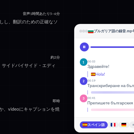
音声1時間あたり5–6分
こしし、翻訳のための正確なソ
ブルガリア語の録音.mp
約2分
00:03
1
。サイドバイサイド・エディ
Здравейте!
Hola!
00:19
2
Транскрибиране на бъл
00:41
3
即時
Препишете българския с
か、videoにキャプションを焼
スペイン語