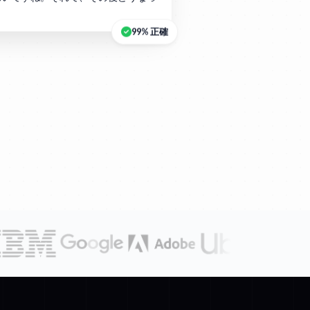
？
99% 正確