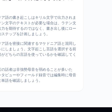
リア語の書き起こしはキリル文字で出力されま
テン文字のテキストが必要な場合は、ラテン文
出力を期待するのではなく、書き出し後にロー
のステップを計画しましょう。
リア語を密接に関連するマケドニア語と混同し
うにしましょう。文字起こし言語を選択する前
者がどちらの言語を使っているかを確認してく
。
言の話者は非強勢母音を弱めることが多いた
ンタビューやフィールド録音では編集時に母音
な単語を確認しましょう。