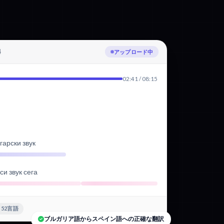
4
ブルガリア語を文字起こし中
02:41 / 08:15
гарски звук
и звук сега
+52言語
ブルガリア語からスペイン語への正確な翻訳