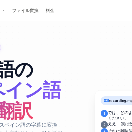
ス
ファイル変換
料金
語の
ペイン語
recording.m
翻訳
では、どの
1
ください。
でスペイン語の字幕に変換
ええ — 実
2
それは興味
1