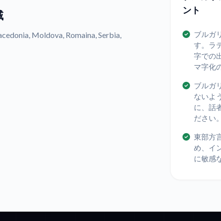
ント
域
ブルガ
onia, Moldova, Romaina, Serbia,
す。ラ
字での
マ字化
ブルガ
ないよ
に、話
ださい
東部方
め、イ
に敏感