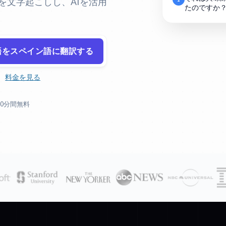
オを文字起こしし、AIを活用
たのですか
語をスペイン語に翻訳する
。
料金を見る
30分間無料