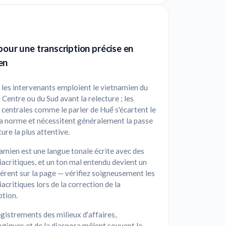
pour une transcription précise en
en
 les intervenants emploient le vietnamien du
 Centre ou du Sud avant la relecture ; les
 centrales comme le parler de Huế s'écartent le
la norme et nécessitent généralement la passe
ture la plus attentive.
amien est une langue tonale écrite avec des
iacritiques, et un ton mal entendu devient un
érent sur la page — vérifiez soigneusement les
iacritiques lors de la correction de la
ption.
gistrements des milieux d'affaires,
giques et de la diaspora mêlent souvent le