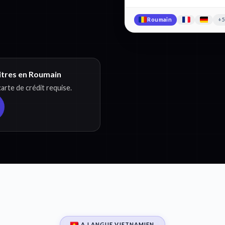
Roumain
+5
titres en Roumain
rte de crédit requise.
LA LANGUE VIETNAMIEN