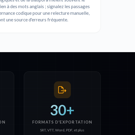
en à des mots anglais ; signalez les passages
ernance codique pour une relecture manuelle,
sont une source d'erreurs fréquente.
30+
ON
FORMATS D'EXPORTATION
SRT, VTT, Word, PDF, et plus