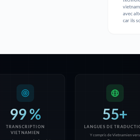
vietnami
avec alt
car ils 
99 %
55+
TRANSCRIPTION
LANGUES DE TRADUCTI
VIETNAMIEN
Y compris de Vietnamien vers