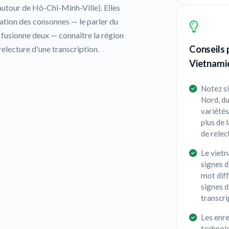
autour de Hô-Chi-Minh-Ville). Elles
ciation des consonnes — le parler du
n fusionne deux — connaître la région
Conseils 
relecture d'une transcription.
Vietnami
Notez si
Nord, du
variétés
plus de 
de relec
Le vietn
signes d
mot diff
signes d
transcri
Les enre
technolo