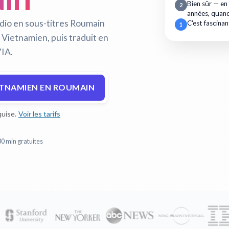
Bien sûr — en
2
années, quan
dio en sous-titres Roumain
C'est fascinan
1
 Vietnamien, puis traduit en
'IA.
ETNAMIEN EN ROUMAIN
uise.
Voir les tarifs
30 min gratuites