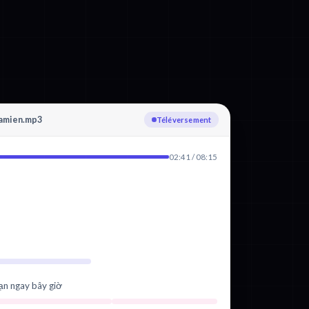
namien.mp3
Transcription : Vietnamien
02:41 / 08:15
ạn ngay bây giờ