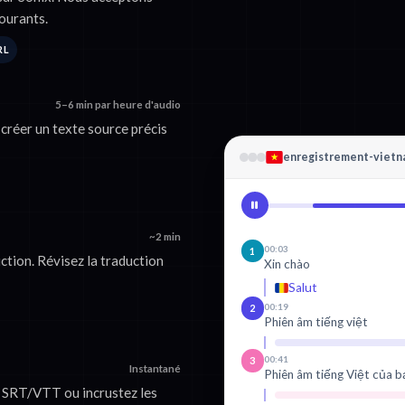
ourants.
RL
5–6 min par heure d'audio
créer un texte source précis
enregistrement-viet
~2 min
00:03
1
tion. Révisez la traduction
Xin chào
Salut
00:19
2
Phiên âm tiếng việt
00:41
3
Instantané
Phiên âm tiếng Việt của b
 SRT/VTT ou incrustez les