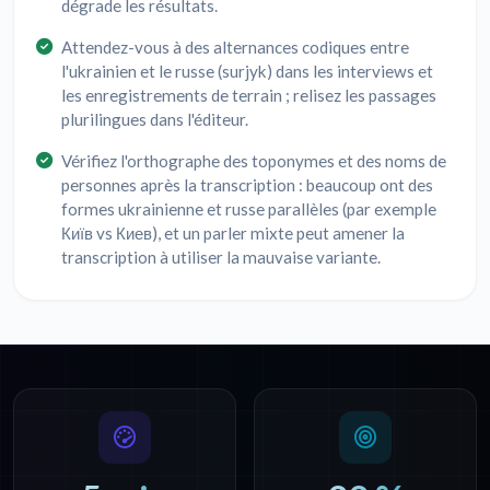
dégrade les résultats.
Attendez-vous à des alternances codiques entre
l'ukrainien et le russe (surjyk) dans les interviews et
les enregistrements de terrain ; relisez les passages
plurilingues dans l'éditeur.
Vérifiez l'orthographe des toponymes et des noms de
personnes après la transcription : beaucoup ont des
formes ukrainienne et russe parallèles (par exemple
Київ vs Киев), et un parler mixte peut amener la
transcription à utiliser la mauvaise variante.