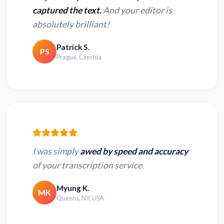
captured the text.
And your editor is
absolutely brilliant!
Patrick S.
PS
Prague, Czechia
I was simply
awed by speed and accuracy
of your transcription service.
Myung K.
MK
Queens, NY, USA