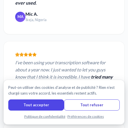
ever used.
Mic A.
MA
Ikeja, Nigeria
I’ve been using your transcription software for
about a year now. I just wanted to let you guys
know that I think it is incredible. I have
tried many
alternatives, and none of them have bee...
Peut-on utiliser des cookies d’analyse et de publicité ? Rien n’est
chargé sans votre accord, les essentiels restent actifs.
Ahmad D.
AD
New York, NY USA
Tout accepter
Tout refuser
Discuter avec nous
Politique de confidentialité
·
Préférences de cookies