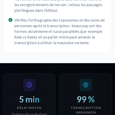
les enregistrements de terrain ; relisez les passages
plurilingues dans l'éditeur.
Vérifiez l'orthographe des toponymes et des noms de
personnes après la transcription : beaucoup ont des
formes ukrainienne et russe parallèles (par exemple
Київ vs Киев), et un parler mixte peut amener la
transcription à utiliser la mauvaise variante.
5 min
99 %
DÉLAI MOYEN
TRANSCRIPTION
UKRAINIEN
Traduisez des audio d'une