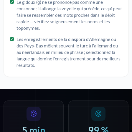
Le g doux (ğ) ne se prononce pas comme une
consonne ; il allonge la voyelle qui précède, ce qui peut
faire se ressembler des mots proches dans le débit
rapide — vérifiez soigneusement les noms et les
toponymes.
Les enregistrements de la diaspora d'Allemagne ou
des Pays-Bas mêlent souvent le turc à l'allemand ou
au néerlandais en milieu de phrase ; sélectionnez la
langue qui domine l'enregistrement pour de meilleurs
résultats.
5 min
99 %