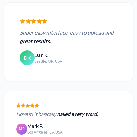
Super easy interface, easy to upload and
great results.
Dan K.
DK
Seattle, OR, USA
I love it! It basically
nailed every word.
Mark P.
MP
Los Angeles, CA USA