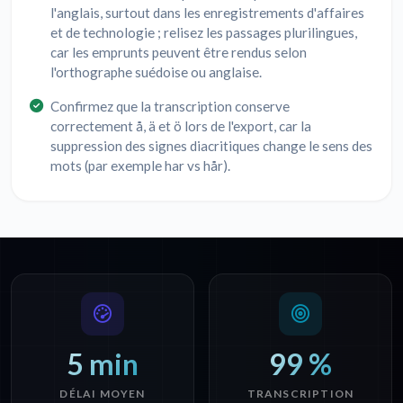
l'anglais, surtout dans les enregistrements d'affaires
et de technologie ; relisez les passages plurilingues,
car les emprunts peuvent être rendus selon
l'orthographe suédoise ou anglaise.
Confirmez que la transcription conserve
correctement å, ä et ö lors de l'export, car la
suppression des signes diacritiques change le sens des
mots (par exemple har vs hår).
5 min
99 %
DÉLAI MOYEN
TRANSCRIPTION