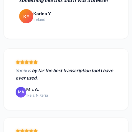
something like this and it was a breeze!
Karina Y.
KY
Ireland
Sonix is
by far the best transcription tool I have
ever used.
Mic A.
MA
Ikeja, Nigeria