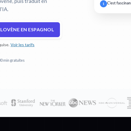
ovène, puis traduit en
C'est fascinan
1
'IA.
SLOVÈNE EN ESPAGNOL
uise.
Voir les tarifs
30 min gratuites