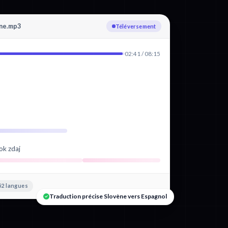
ene.mp3
Transcription : Slovène
02:41 / 08:15
ok zdaj
52 langues
Traduction précise Slovène vers Espagnol