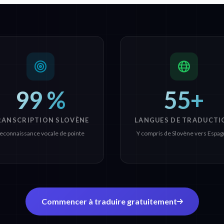
99 %
55+
RANSCRIPTION SLOVÈNE
LANGUES DE TRADUCTI
econnaissance vocale de pointe
Y compris de Slovène vers Espag
Commencer à traduire gratuitement