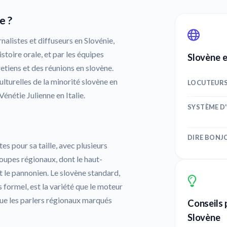
e ?
rnalistes et diffuseurs en Slovénie,
istoire orale, et par les équipes
Slovène e
tiens et des réunions en slovène.
lturelles de la minorité slovène en
LOCUTEUR
Vénétie Julienne en Italie.
SYSTÈME D
DIRE BONJ
es pour sa taille, avec plusieurs
oupes régionaux, dont le haut-
l et le pannonien. Le slovène standard,
s formel, est la variété que le moteur
 que les parlers régionaux marqués
Conseils 
Slovène