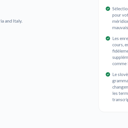
Sélectio
pour vot
a and Italy.
méridion
mauvais 
Les enre
cours, e
fidèleme
supplém
comme le
Le slov
grammati
changent
les term
transcri