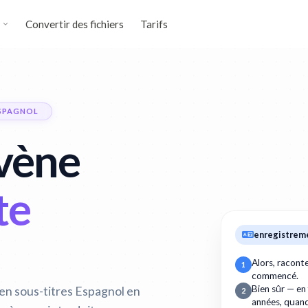
Convertir des fichiers
Tarifs
ESPAGNOL
ovène
te
enregistrem
Alors, racon
1
commencé.
en sous-titres Espagnol en
Bien sûr — en
2
années, quan