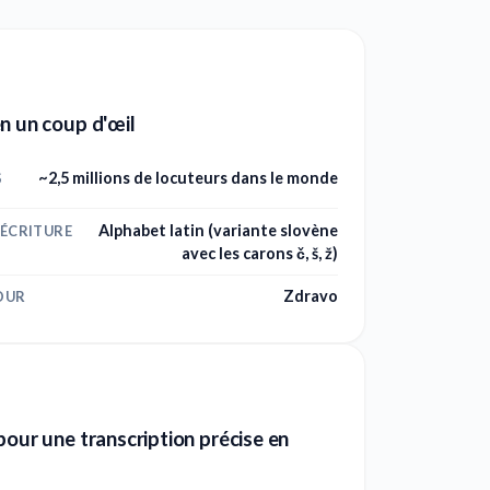
n un coup d'œil
~2,5 millions de locuteurs dans le monde
S
Alphabet latin (variante slovène
'ÉCRITURE
avec les carons č, š, ž)
Zdravo
OUR
pour une transcription précise en