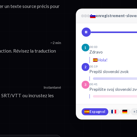
er un texte source précis pour
enregistrement-slov
~2 min
00:03
1
ction. Révisez la traduction
Zdravo
Hola!
00:19
2
Prepiši slovenski zvok
00:41
3
Instantané
Prepišite svoj slovenski zv
t SRT/VTT ou incrustez les
Espagnol
+