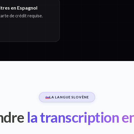
itres en Espagnol
rte de crédit requise.
LA LANGUE SLOVÈNE
ndre
la transcription e