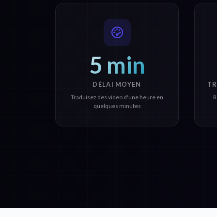
5 min
DÉLAI MOYEN
TR
Traduisez des video d'une heure en
R
quelques minutes