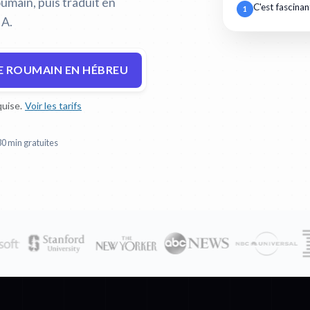
umain, puis traduit en
C'est fascinan
1
IA.
E ROUMAIN EN HÉBREU
uise.
Voir les tarifs
30 min gratuites