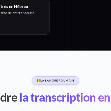
itres en Hébreu
rte de crédit requise.
LA LANGUE ROUMAIN
dre
la transcription e