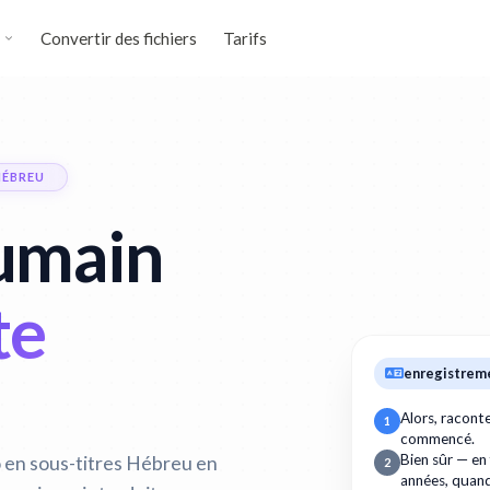
Convertir des fichiers
Tarifs
HÉBREU
umain
te
enregistrem
Alors, racon
1
commencé.
 en sous-titres Hébreu en
Bien sûr — en
2
années, quan