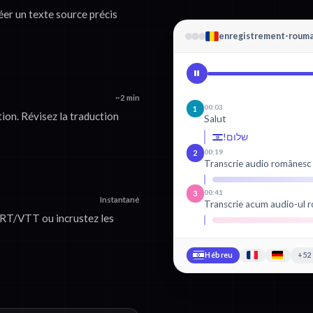
éer un texte source précis
enregistrement-roum
~2 min
00:03
1
ion. Révisez la traduction
Salut
שלום!
00:19
2
Transcrie audio românesc
00:41
3
Instantané
Transcrie acum audio-ul 
SRT/VTT ou incrustez les
Hébreu
+52