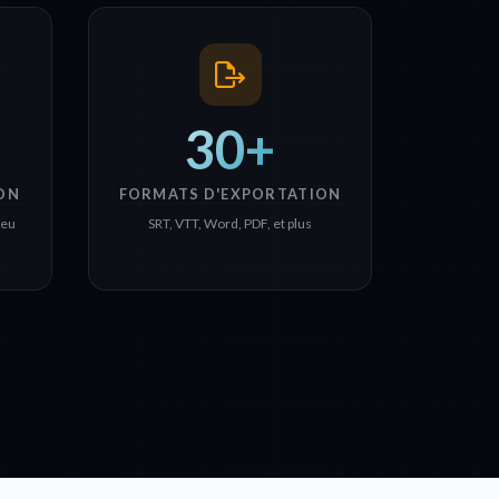
30+
ON
FORMATS D'EXPORTATION
reu
SRT, VTT, Word, PDF, et plus