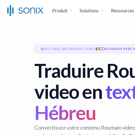
Produit
Solutions
Ressources
ACCUEIL
TRADUCTION
ROUMAIN VERS 
Traduire Ro
video en
tex
Hébreu
Convertissez votre contenu Roumain video