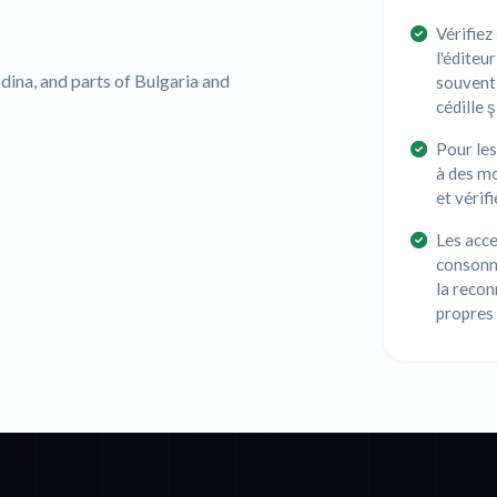
Vérifiez
l'éditeur
ina, and parts of Bulgaria and
souvent 
cédille ş
Pour le
à des mo
et véri
Les acce
consonn
la recon
propres 