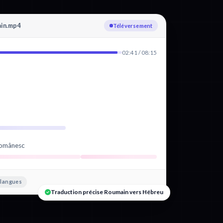
ain.mp4
Transcription : Roumain
02:41 / 08:15
românesc
 langues
Traduction précise Roumain vers Hébreu