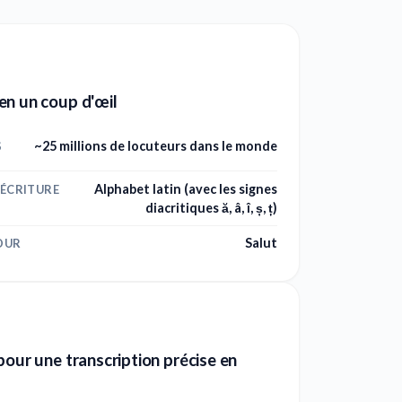
en un coup d'œil
~25 millions de locuteurs dans le monde
S
Alphabet latin (avec les signes
'ÉCRITURE
diacritiques ă, â, î, ș, ț)
Salut
OUR
pour une transcription précise en