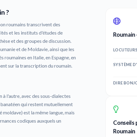
n ?
ion roumains transcrivent des
tés et les instituts d'études de
Roumain 
thèse et des groupes de discussion.
oumanie et de Moldavie, ainsi que les
LOCUTEUR
 roumaines en Italie, en Espagne, en
SYSTÈME D
t sur la transcription du roumain.
DIRE BONJ
 à l'autre, avec des sous-dialectes
 le banatéen qui restent mutuellement
elé moldave) est la même langue, mais
ernances codiques auxquels un
Conseils 
Roumain