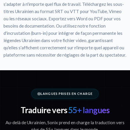
s'adapter à n'importe quel flux de travail. Téléchargez les sous-
titres Ukrainien au format SRT ou VTT pour YouTube, Vimeo
ou les réseaux sociaux. Exportez vers Word ou PDF pour vos
besoins de documentation. Ou utilisez notre fonction
d'incrustation (burn-in) pour intégrer de façon permanente les
légendes Ukrainien dans votre fichier video, garantissant
qu'elles s'affichent correctement sur n'importe quel appareil ou
plateforme sans nécessiter de réglages de la part du spectateur.
LANGUES PRISES EN CHARGE
Traduire vers
55+ langues
Au-delà de Ukrainien, Sonix prend en charge la traduction vers
plus de 55+ langues dans le monde.