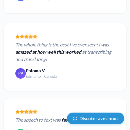
The whole thing is the best I've ever seen! I was
amazed at how well this worked
at transcribing
and translating!
Paloma V.
PV
Edmonton, Canada
Discuter avec nous
The speech to text was
fast and very accurate.