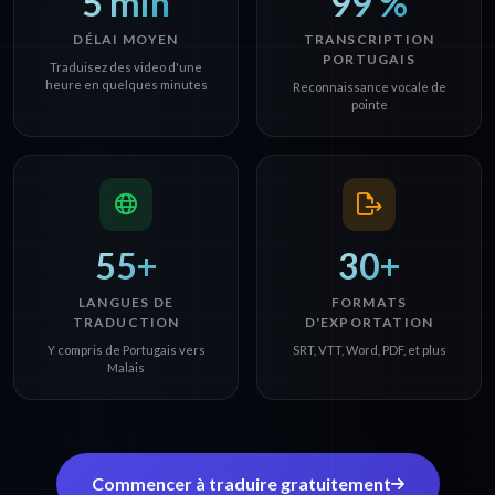
5 min
99 %
DÉLAI MOYEN
TRANSCRIPTION
PORTUGAIS
Traduisez des video d'une
heure en quelques minutes
Reconnaissance vocale de
pointe
55+
30+
LANGUES DE
FORMATS
TRADUCTION
D'EXPORTATION
Y compris de Portugais vers
SRT, VTT, Word, PDF, et plus
Malais
Commencer à traduire gratuitement