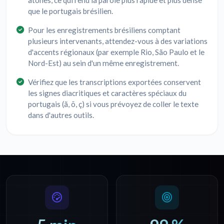
atones, ce qui rend la parole plus rapide et plus dense
que le portugais brésilien.
Pour les enregistrements brésiliens comptant
plusieurs intervenants, attendez-vous à des variations
d'accents régionaux (par exemple Rio, São Paulo et le
Nord-Est) au sein d'un même enregistrement.
Vérifiez que les transcriptions exportées conservent
les signes diacritiques et caractères spéciaux du
portugais (ã, õ, ç) si vous prévoyez de coller le texte
dans d'autres outils.