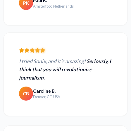
Paul K.
PK
Amsterfoot, Netherlands
I tried Sonix, and it’s amazing!
Seriously, I
think that you will revolutionize
journalism.
Caroline B.
CB
Denver, CO USA