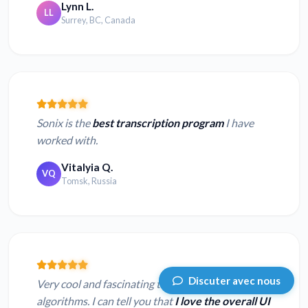
Lynn L.
LL
Surrey, BC, Canada
Sonix is the
best transcription program
I have
worked with.
Vitalyia Q.
VQ
Tomsk, Russia
Discuter avec nous
Very cool and fascinating too. Ahh the power of
algorithms. I can tell you that
I love the overall UI