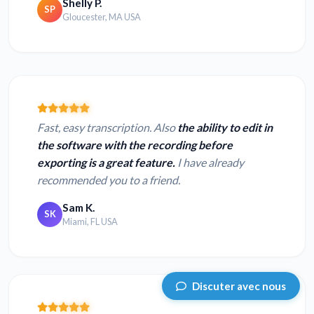
Shelly P.
SP
Gloucester, MA USA
Fast, easy transcription. Also
the ability to edit in
the software with the recording before
exporting is a great feature.
I have already
recommended you to a friend.
Sam K.
SK
Miami, FL USA
Discuter avec nous