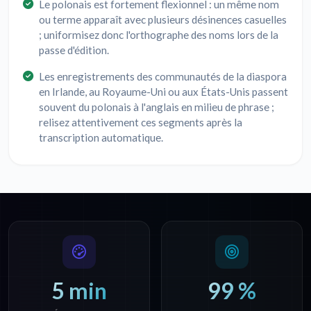
Le polonais est fortement flexionnel : un même nom
ou terme apparaît avec plusieurs désinences casuelles
; uniformisez donc l'orthographe des noms lors de la
passe d'édition.
Les enregistrements des communautés de la diaspora
en Irlande, au Royaume-Uni ou aux États-Unis passent
souvent du polonais à l'anglais en milieu de phrase ;
relisez attentivement ces segments après la
transcription automatique.
5 min
99 %