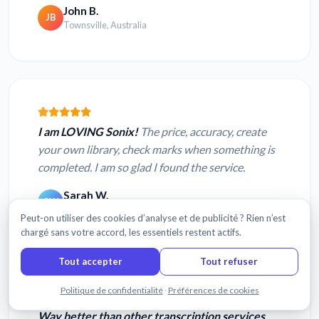
John B.
JB
Townsville, Australia
I am LOVING Sonix!
The price, accuracy, create
your own library, check marks when something is
completed. I am so glad I found the service.
Sarah W.
SW
Bryant, AL, USA
Peut-on utiliser des cookies d’analyse et de publicité ? Rien n’est
chargé sans votre accord, les essentiels restent actifs.
Tout accepter
Tout refuser
Discuter avec nous
Politique de confidentialité
·
Préférences de cookies
Way better than other transcription services