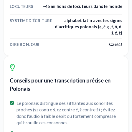
~45 millions de locuteurs dans le monde
LOCUTEURS
alphabet latin avec les signes
SYSTÈME D'ÉCRITURE
diacritiques polonais (ą, ć, ę, ł, ń, ó,
ś, ź, ż)
Cześć!
DIRE BONJOUR
Conseils pour une transcription précise en
Polonais
Le polonais distingue des sifflantes aux sonorités
proches (sz contre ś, cz contre ć, ż contre ź) ; évitez
donc l'audio à faible débit ou fortement compressé
qui brouille ces consonnes.