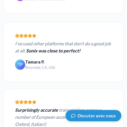
I've used other platforms that don't do a good job
at all.
Sonix was close to perfect!
Tamara P.
TP
Riverside, CA, USA
Surprisingly accurate
transcription across a
Discuter avec nous
number of European accents (Yorkshire, Scottish,
Oxford, Italian!)