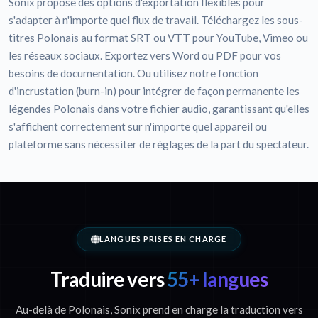
Sonix propose des options d'exportation flexibles pour
s'adapter à n'importe quel flux de travail. Téléchargez les sous-
titres Polonais au format SRT ou VTT pour YouTube, Vimeo ou
les réseaux sociaux. Exportez vers Word ou PDF pour vos
besoins de documentation. Ou utilisez notre fonction
d'incrustation (burn-in) pour intégrer de façon permanente les
légendes Polonais dans votre fichier audio, garantissant qu'elles
s'affichent correctement sur n'importe quel appareil ou
plateforme sans nécessiter de réglages de la part du spectateur.
LANGUES PRISES EN CHARGE
Traduire vers
55+ langues
Au-delà de Polonais, Sonix prend en charge la traduction vers