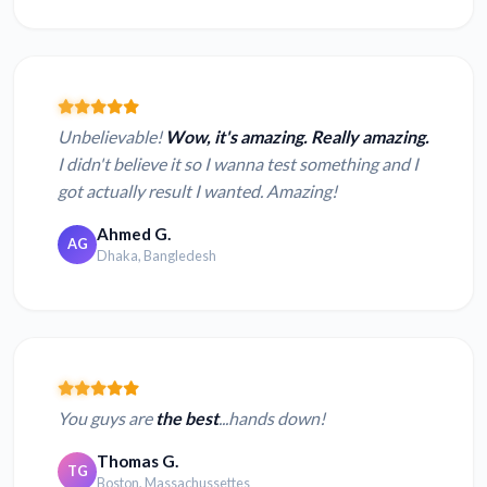
Unbelievable!
Wow, it's amazing. Really amazing.
I didn't believe it so I wanna test something and I
got actually result I wanted. Amazing!
Ahmed G.
AG
Dhaka, Bangledesh
You guys are
the best
...hands down!
Thomas G.
TG
Boston, Massachussettes