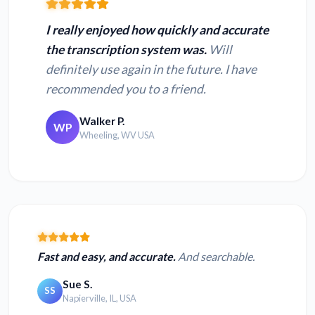
I really enjoyed how quickly and accurate
the transcription system was.
Will
definitely use again in the future. I have
recommended you to a friend.
Walker P.
WP
Wheeling, WV USA
Fast and easy, and accurate.
And searchable.
Sue S.
SS
Napierville, IL, USA