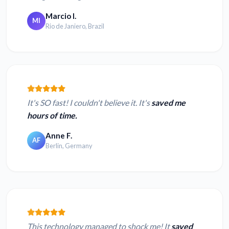
Marcio I.
MI
Rio de Janiero, Brazil
It's SO fast! I couldn't believe it. It's
saved me
hours of time.
Anne F.
AF
Berlin, Germany
This technology managed to shock me! It
saved