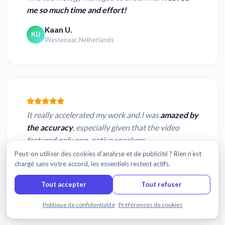
me so much time and effort!
Kaan U.
KU
Wassenaar, Netherlands
It really accelerated my work and I was
amazed by
the accuracy
, especially given that the video
featured only non-native speakers.
Peut-on utiliser des cookies d’analyse et de publicité ? Rien n’est
Martin C.
chargé sans votre accord, les essentiels restent actifs.
MC
Nottingham, United Kingdom
Tout accepter
Tout refuser
Discuter avec nous
Politique de confidentialité
·
Préférences de cookies