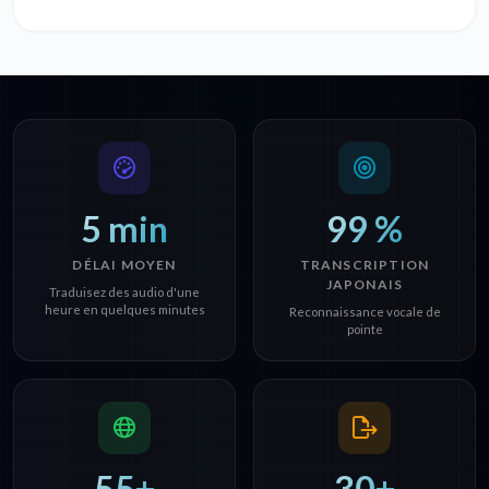
5 min
99 %
DÉLAI MOYEN
TRANSCRIPTION
JAPONAIS
Traduisez des audio d'une
heure en quelques minutes
Reconnaissance vocale de
pointe
55+
30+