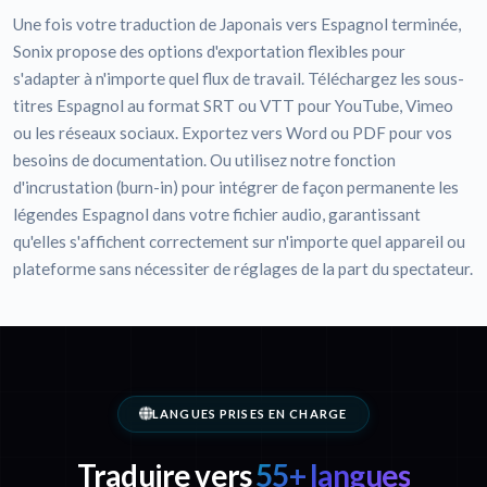
Une fois votre traduction de Japonais vers Espagnol terminée,
Sonix propose des options d'exportation flexibles pour
s'adapter à n'importe quel flux de travail. Téléchargez les sous-
titres Espagnol au format SRT ou VTT pour YouTube, Vimeo
ou les réseaux sociaux. Exportez vers Word ou PDF pour vos
besoins de documentation. Ou utilisez notre fonction
d'incrustation (burn-in) pour intégrer de façon permanente les
légendes Espagnol dans votre fichier audio, garantissant
qu'elles s'affichent correctement sur n'importe quel appareil ou
plateforme sans nécessiter de réglages de la part du spectateur.
LANGUES PRISES EN CHARGE
Traduire vers
55+ langues