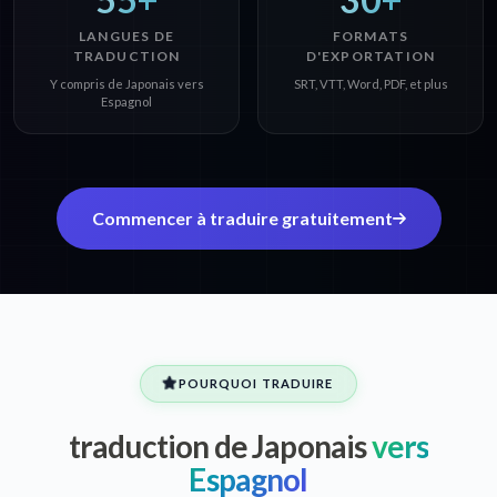
LANGUES DE
FORMATS
TRADUCTION
D'EXPORTATION
Y compris de Japonais vers
SRT, VTT, Word, PDF, et plus
Espagnol
Commencer à traduire gratuitement
POURQUOI TRADUIRE
traduction de Japonais
vers
Espagnol