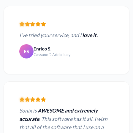
I've tried your service, and I
love it.
Enrico S.
ES
Cassano D'Adda, Italy
Sonix is
AWESOME and extremely
accurate
. This software has it all. I wish
that all of the software that I use on a