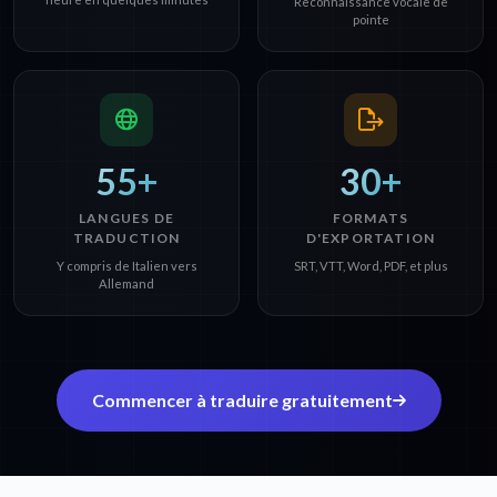
Reconnaissance vocale de
pointe
55+
30+
LANGUES DE
FORMATS
TRADUCTION
D'EXPORTATION
Y compris de Italien vers
SRT, VTT, Word, PDF, et plus
Allemand
Commencer à traduire gratuitement