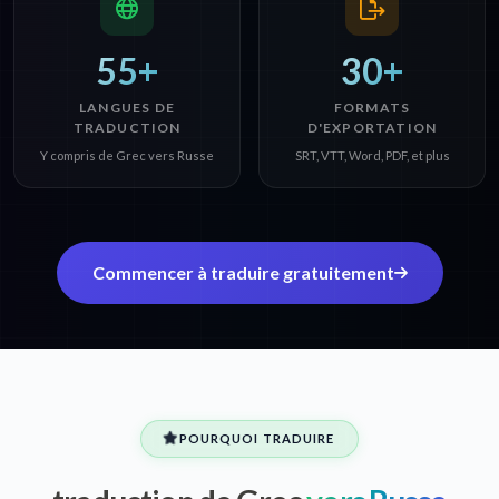
55+
30+
LANGUES DE
FORMATS
TRADUCTION
D'EXPORTATION
Y compris de Grec vers Russe
SRT, VTT, Word, PDF, et plus
Commencer à traduire gratuitement
POURQUOI TRADUIRE