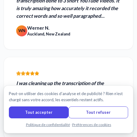
transcription done to 3 short YouTube videos. It
is
truly amazing how accurately it recorded the
correct words
and so well paragraphed...
Werner N.
WN
Auckland, New Zealand
I was cleaning up the transcription of the
recording of my Brazilian client. Sonix did a
Peut-on utiliser des cookies d’analyse et de publicité ? Rien n’est
surprisingly good job.
Sonix's accuracy in
chargé sans votre accord, les essentiels restent actifs.
transcription is great.
Tout accepter
Tout refuser
Laurence H.
LH
New York, NY USA
Discuter avec nous
Politique de confidentialité
·
Préférences de cookies