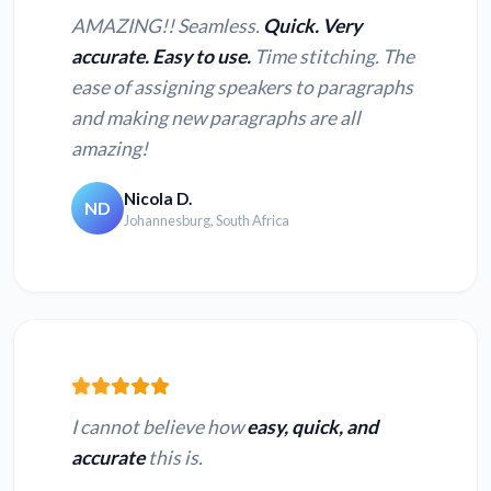
AMAZING!! Seamless.
Quick. Very
accurate. Easy to use.
Time stitching. The
ease of assigning speakers to paragraphs
and making new paragraphs are all
amazing!
Nicola D.
ND
Johannesburg, South Africa
I cannot believe how
easy, quick, and
accurate
this is.