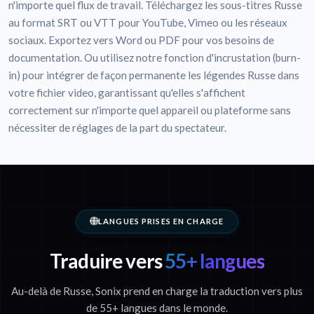
n'importe quel flux de travail. Téléchargez les sous-titres Russe
au format SRT ou VTT pour YouTube, Vimeo ou les réseaux
sociaux. Exportez vers Word ou PDF pour vos besoins de
documentation. Ou utilisez notre fonction d'incrustation (burn-
in) pour intégrer de façon permanente les légendes Russe dans
votre fichier video, garantissant qu'elles s'affichent
correctement sur n'importe quel appareil ou plateforme sans
nécessiter de réglages de la part du spectateur.
LANGUES PRISES EN CHARGE
Traduire vers
55+ langues
Au-delà de Russe, Sonix prend en charge la traduction vers plus
de 55+ langues dans le monde.