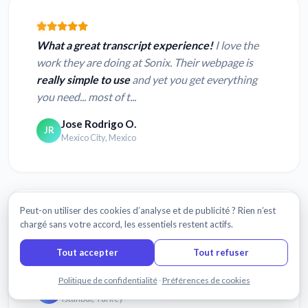
What a great transcript experience!
I love the
work they are doing at Sonix. Their webpage is
really simple to use
and yet you get everything
you need... most of t...
Jose Rodrigo O.
JR
Mexico City, Mexico
Peut-on utiliser des cookies d’analyse et de publicité ? Rien n’est
chargé sans votre accord, les essentiels restent actifs.
Sonix's transcription and translation features are
Tout accepter
Tout refuser
stunningly accurate
, I'm very impressed.
Discuter avec nous
Politique de confidentialité
·
Préférences de cookies
Constantine B.
CB
Istanbul, Turkey