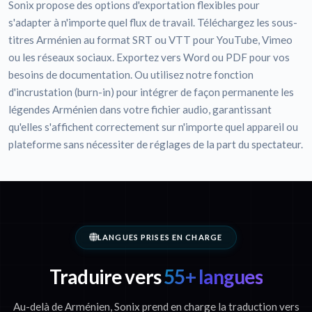
Sonix propose des options d'exportation flexibles pour
s'adapter à n'importe quel flux de travail. Téléchargez les sous-
titres Arménien au format SRT ou VTT pour YouTube, Vimeo
ou les réseaux sociaux. Exportez vers Word ou PDF pour vos
besoins de documentation. Ou utilisez notre fonction
d'incrustation (burn-in) pour intégrer de façon permanente les
légendes Arménien dans votre fichier audio, garantissant
qu'elles s'affichent correctement sur n'importe quel appareil ou
plateforme sans nécessiter de réglages de la part du spectateur.
LANGUES PRISES EN CHARGE
Traduire vers
55+ langues
Au-delà de Arménien, Sonix prend en charge la traduction vers