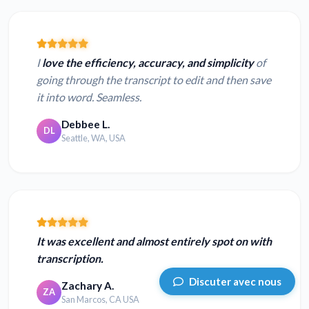
I
love the efficiency, accuracy, and simplicity
of
going through the transcript to edit and then save
it into word. Seamless.
Debbee L.
DL
Seattle, WA, USA
It was excellent and almost entirely spot on with
transcription.
Discuter avec nous
Zachary A.
ZA
San Marcos, CA USA