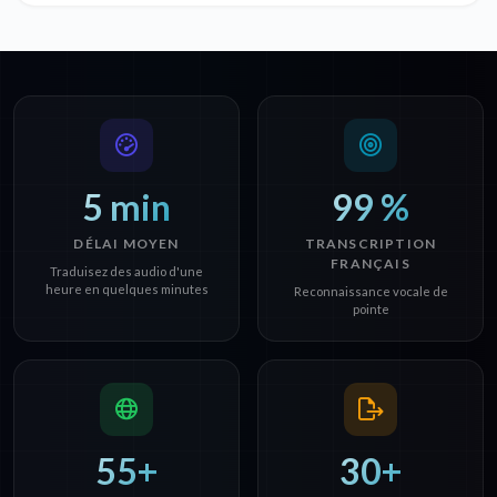
5 min
99 %
DÉLAI MOYEN
TRANSCRIPTION
FRANÇAIS
Traduisez des audio d'une
heure en quelques minutes
Reconnaissance vocale de
pointe
55+
30+