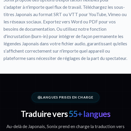
s'adapter à n'importe quel flux de travail. Téléchargez les sous-
titres Japonais au format SRT ou VTT pour YouTube, Vimeo ou
les réseaux sociaux. Exportez vers Word ou PDF pour vos
besoins de documentation. Ou utilisez notre fonction
d'incrustation (burn-in) pour intégrer de façon permanente les
légendes Japonais dans votre fichier audio, garantissant qu'elles
s'affichent correctement sur n'importe quel appareil ou
plateforme sans nécessiter de réglages de la part du spectateur.
LANGUES PRISES EN CHARGE
Traduire vers
55+ langues
Au-delà de Japonais, Sonix prend en charge la traduction vers