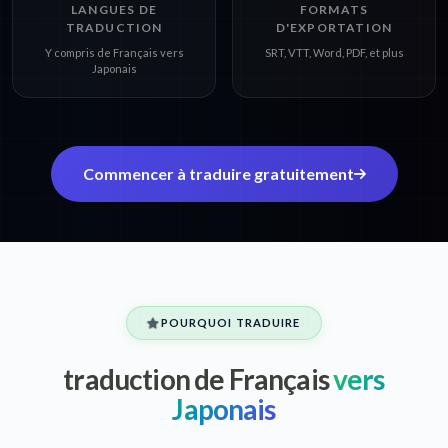
LANGUES DE
FORMATS
TRADUCTION
D'EXPORTATION
Y compris de Français vers
SRT, VTT, Word, PDF, et plus
Japonais
Commencer à traduire gratuitement
POURQUOI TRADUIRE
traduction de Français
vers
Japonais