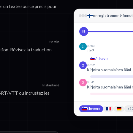
er un texte source précis pour
enregistrement-finno
~2 min
00:03
1
tion. Révisez la traduction
Hei!
Zdravo
00:19
2
Kirjoita suomalainen ääni
00:41
3
Instantané
Kirjoita suomalainen ääni 
 SRT/VTT ou incrustez les
Slovène
+52