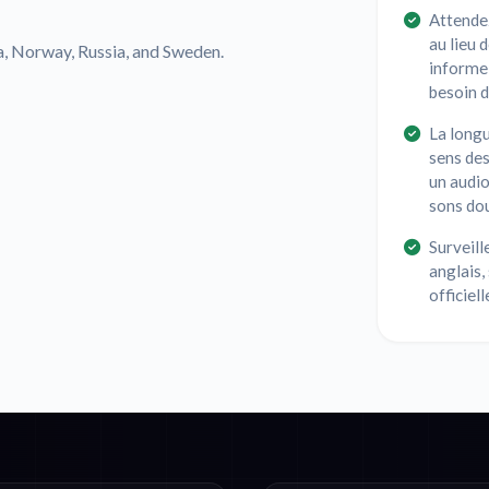
Attendez
au lieu 
ia, Norway, Russia, and Sweden.
informel
besoin d
La longu
sens des 
un audio
sons do
Surveill
anglais,
officiel