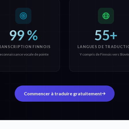
99 %
55+
RANSCRIPTION FINNOIS
LANGUES DE TRADUCTI
econnaissance vocale de pointe
Y compris de Finnois vers Slovè
Commencer à traduire gratuitement