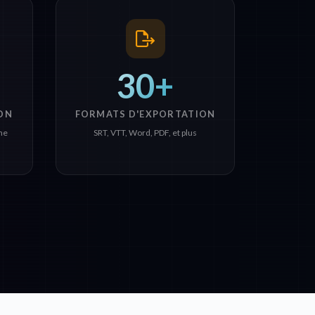
30+
ON
FORMATS D'EXPORTATION
ne
SRT, VTT, Word, PDF, et plus