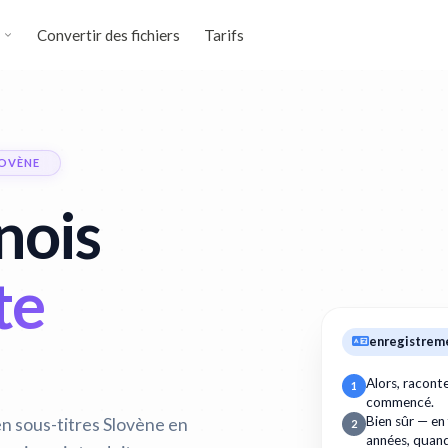
Convertir des fichiers
Tarifs
LOVÈNE
nois
te
enregistrem
Alors, racon
1
commencé.
Bien sûr — en
n sous-titres Slovène en
2
années, quan