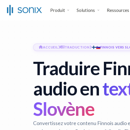
Produit
Solutions
Ressources
ACCUEIL
TRADUCTION
FINNOIS VERS S
Traduire Fin
audio en
tex
Slovène
Convertissez votre contenu Finnois audio e