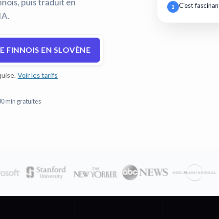
nois, puis traduit en
C'est fascinan
1
IA.
E FINNOIS EN SLOVÈNE
uise.
Voir les tarifs
30 min gratuites