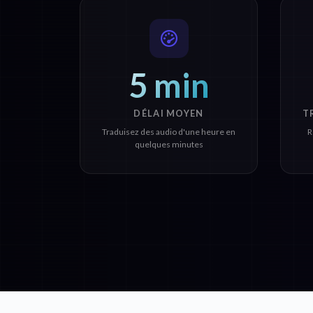
5 min
DÉLAI MOYEN
T
Traduisez des audio d'une heure en
R
quelques minutes