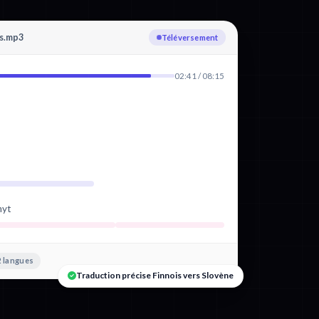
is.mp3
Transcription : Finnois
02:41 / 08:15
nyt
 langues
Traduction précise Finnois vers Slovène