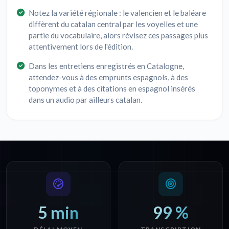
Notez la variété régionale : le valencien et le baléare
diffèrent du catalan central par les voyelles et une
partie du vocabulaire, alors révisez ces passages plus
attentivement lors de l'édition.
Dans les entretiens enregistrés en Catalogne,
attendez-vous à des emprunts espagnols, à des
toponymes et à des citations en espagnol insérés
dans un audio par ailleurs catalan.
5 min
99 %