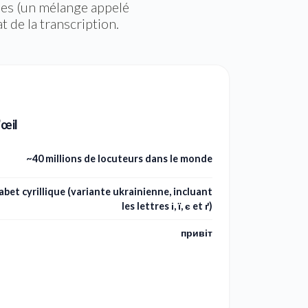
ses (un mélange appelé
at de la transcription.
'œil
~40 millions de locuteurs dans le monde
abet cyrillique (variante ukrainienne, incluant
les lettres і, ї, є et ґ)
привіт