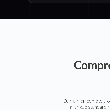
Compre
L'ukrainien compte tro
— la langue standard r