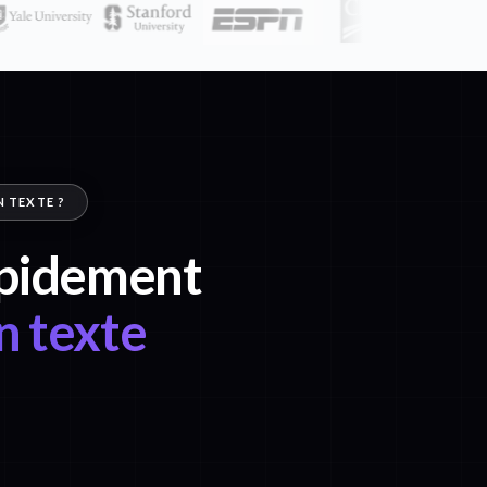
N TEXTE ?
rapidement
n texte