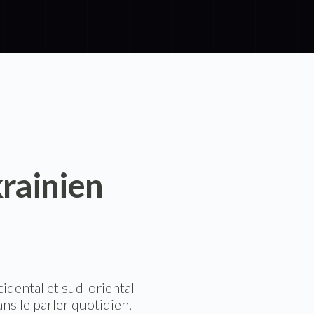
rainien
idental et sud-oriental
ns le parler quotidien,