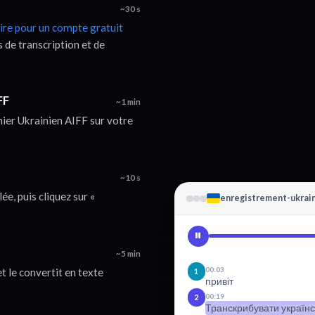
~30 s
rire pour un compte gratuit
 de transcription et de
FF
~1 min
chier Ukrainien AIFF sur votre
~10 s
e, puis cliquez sur «
enregistrement-ukrain
~5 min
00:03
t le convertit en texte
1
привіт
00:19
2
Транскрибувати українс