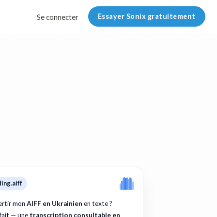
Essayer Sonix gratuitement
Se connecter
ing.aiff
rtir mon
AIFF en Ukrainien
en texte ?
 fait — une
transcription consultable en