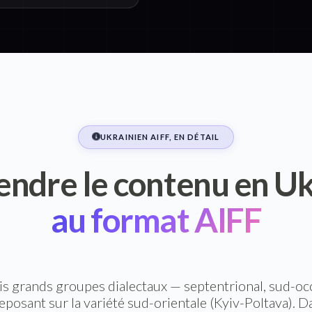
UKRAINIEN AIFF, EN DÉTAIL
ndre le contenu en Uk
au format AIFF
is grands groupes dialectaux — septentrional, sud-occ
eposant sur la variété sud-orientale (Kyiv-Poltava). Da