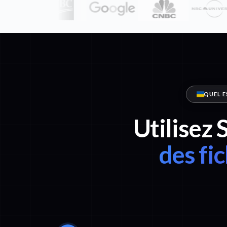
QUEL E
Utilisez 
des fi