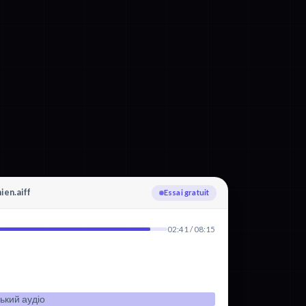
ien.aiff
Téléversement
02:41 / 08:15
ький аудіо