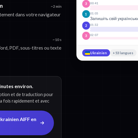
00:41
3
en
~2 min
01:05
ctement dans votre navigateur
1
Запишіть свій українськ
01:32
2
02:07
3
~10 s
ord, PDF, sous-titres ou texte
Ukrainien
+53 langues
minutes environ.
iption et de traduction pour
la fois rapidement et avec
krainien AIFF en