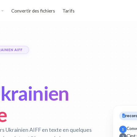
Convertir des fichiers
Tarifs
AINIEN AIFF
Ukrainien
e
record
Conve
rs Ukrainien AIFF en texte en quelques
1
C'est
2