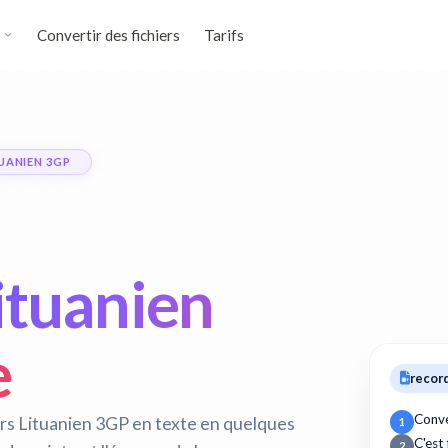
Convertir des fichiers
Tarifs
UANIEN 3GP
Lituanien
e
recor
Conve
ers Lituanien 3GP en texte en quelques
1
C'est
2