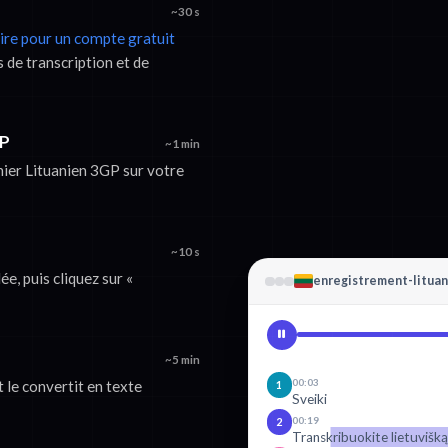
~30 s
rire pour un compte gratuit
 de transcription et de
GP
~1 min
chier Lituanien 3GP sur votre
~10 s
e, puis cliquez sur «
enregistrement-lituan
~5 min
00:03
t le convertit en texte
1
Sveiki
00:19
2
Transkribuokite lietuvišką