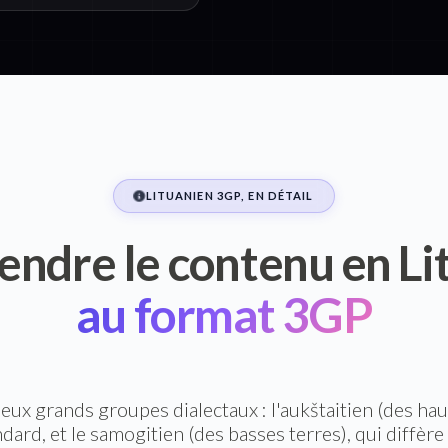
LITUANIEN 3GP, EN DÉTAIL
ndre le contenu en Li
au format 3GP
eux grands groupes dialectaux : l'aukštaitien (des haut
dard, et le samogitien (des basses terres), qui diffèr