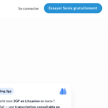
Essayer Sonix gratuitement
Se connecter
ding.3gp
rtir mon
3GP en Lituanien
en texte ?
 fait — une
transcription consultable en