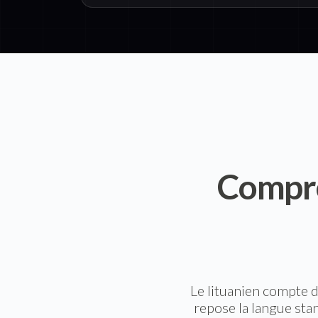
Compre
Le lituanien compte d
repose la langue stan