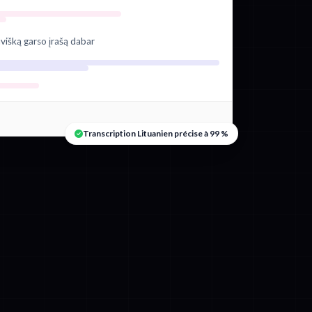
višką garso įrašą dabar
Transcription Lituanien précise à 99 %