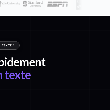
N TEXTE ?
rapidement
n texte