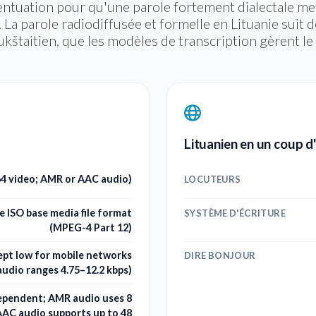
centuation pour qu'une parole fortement dialectale met
 La parole radiodiffusée et formelle en Lituanie suit 
aukštaitien, que les modèles de transcription gèrent le
Lituanien en un coup d
264 video; AMR or AAC audio)
LOCUTEURS
e ISO base media file format
SYSTÈME D'ÉCRITURE
(MPEG-4 Part 12)
kept low for mobile networks
DIRE BONJOUR
udio ranges 4.75–12.2 kbps)
ependent; AMR audio uses 8
AAC audio supports up to 48