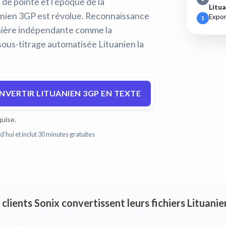
e de pointe et l'époque de la
Litua
anien 3GP est révolue.
Reconnaissance
Expor
1
nière indépendante comme la
sous-titrage automatisée Lituanien la
NVERTIR LITUANIEN 3GP EN TEXTE
uise.
'hui et inclut 30 minutes gratuites
e clients Sonix convertissent leurs fichiers Lituani