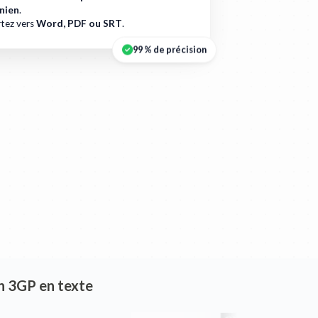
nien
.
tez vers
Word, PDF ou SRT
.
99 % de précision
en 3GP en texte