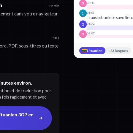
00:41
3
n
~2 min
01:05
ctement dans votre navigateur
1
Transkribuokite savo lietu
01:32
2
02:07
3
~10 s
rd, PDF, sous-titres ou texte
Lituanien
+53 langues
minutes environ.
iption et de traduction pour
la fois rapidement et avec
ituanien 3GP en