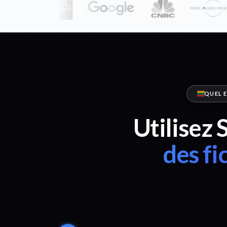
QUEL E
Utilisez 
des fi