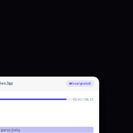
ien.3gp
Téléversement
02:41 / 08:15
 garso įrašą