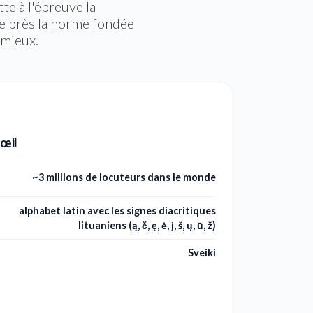
te à l'épreuve la
de près la norme fondée
 mieux.
'œil
~3 millions de locuteurs dans le monde
alphabet latin avec les signes diacritiques
lituaniens (ą, č, ę, ė, į, š, ų, ū, ž)
Sveiki