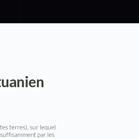
tuanien
es terres), sur lequel
e suffisamment par les