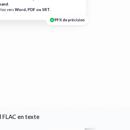
mand
.
tez vers
Word, PDF ou SRT
.
99 % de précision
nd FLAC en texte