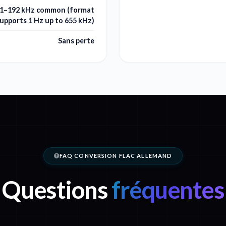
.1–192 kHz common (format
upports 1 Hz up to 655 kHz)
Sans perte
FAQ CONVERSION FLAC ALLEMAND
Questions
fréquentes