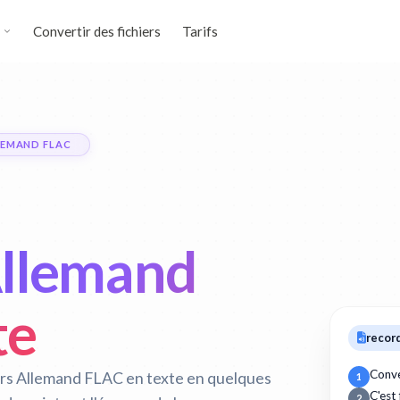
Convertir des fichiers
Tarifs
LEMAND FLAC
 Allemand
te
record
Conve
ers Allemand FLAC en texte en quelques
1
C'est
2