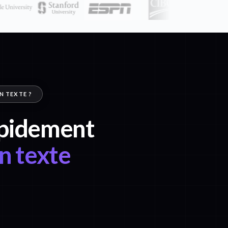
N TEXTE ?
rapidement
n texte