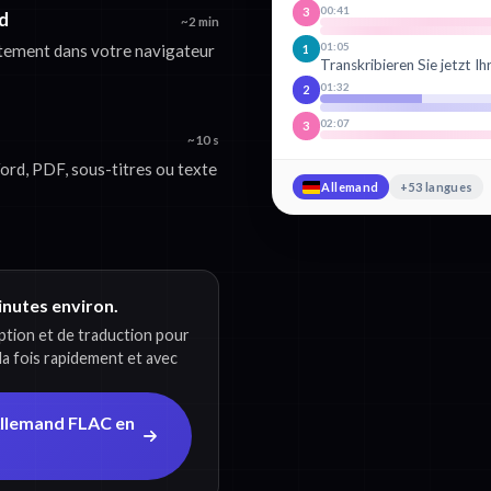
00:41
3
nd
~2 min
01:05
ctement dans votre navigateur
1
Transkribieren Sie jetzt I
01:32
2
02:07
3
~10 s
rd, PDF, sous-titres ou texte
Allemand
+53 langues
minutes environ.
iption et de traduction pour
la fois rapidement et avec
Allemand FLAC en