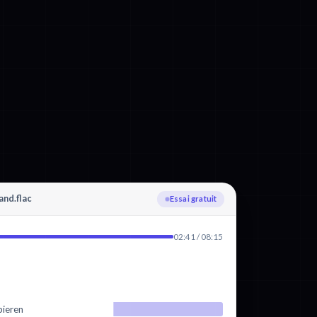
nd.flac
Téléversement
02:41 / 08:15
bieren