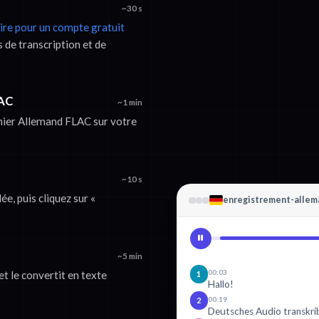
~30 s
rire pour un compte gratuit
 de transcription et de
LAC
~1 min
ichier Allemand FLAC sur votre
~10 s
e, puis cliquez sur «
enregistrement-allema
~5 min
00:03
t le convertit en texte
1
Hallo!
00:19
2
Deutsches Audio transkri