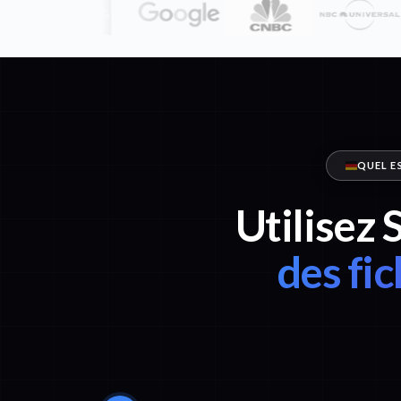
QUEL E
Utilisez 
des fi