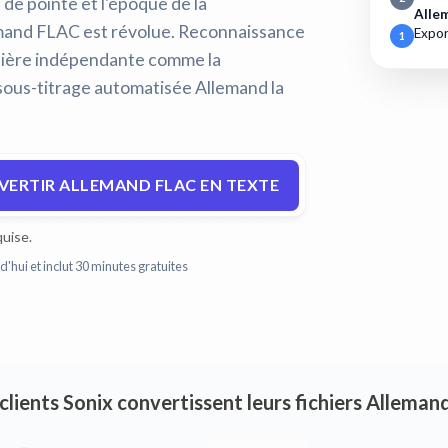
e de pointe et l'époque de la
Alle
emand FLAC est révolue.
Reconnaissance
Expor
1
nière indépendante comme la
 sous-titrage automatisée Allemand la
ERTIR ALLEMAND FLAC EN TEXTE
uise.
'hui et inclut 30 minutes gratuites
 clients Sonix convertissent leurs fichiers Allema