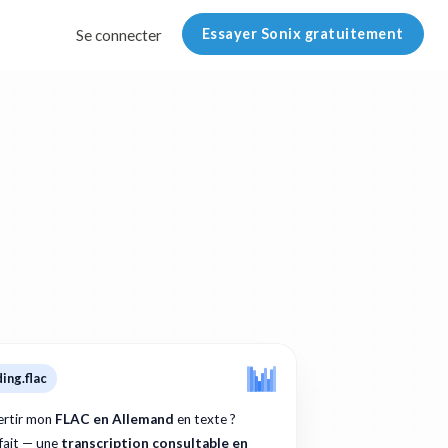
Essayer Sonix gratuitement
Se connecter
ing.flac
rtir mon
FLAC en Allemand
en texte ?
 fait — une
transcription consultable en