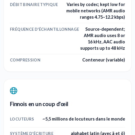
Varies by codec; kept low for
DÉBIT BINAIRE TYPIQUE
mobile networks (AMR audio
ranges 4.75–12.2 kbps)
Source-dependent;
FRÉQUENCE D'ÉCHANTILLONNAGE
AMR audio uses 8 or
16 kHz, AAC audio
supports up to 48 kHz
Conteneur (variable)
COMPRESSION
Finnois en un coup d'œil
~5,5 millions de locuteurs dans le monde
LOCUTEURS
alphabet latin (avec ä et ö)
SYSTÈME D'ÉCRITURE