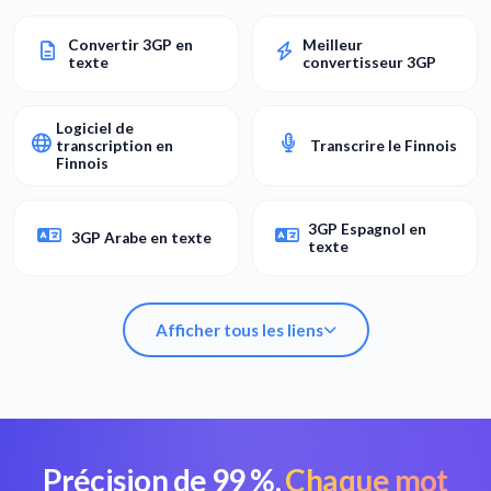
Convertir 3GP en
Meilleur
texte
convertisseur 3GP
Logiciel de
transcription en
Transcrire le Finnois
Finnois
3GP Espagnol en
3GP Arabe en texte
texte
Afficher tous les liens
Précision de 99 %.
Chaque mot
Convertir 3GP en
Meilleur
texte
convertisseur 3GP