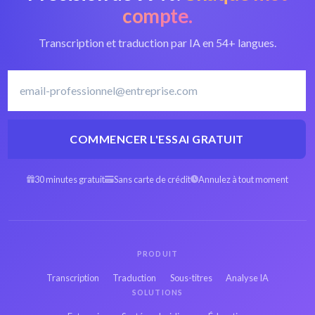
compte.
Logiciel de
Transcription et traduction par IA en 54+ langues.
transcription en
Transcrire le Finnois
Finnois
COMMENCER L'ESSAI GRATUIT
3GP Espagnol en
3GP Arabe en texte
texte
30 minutes gratuit
Sans carte de crédit
Annulez à tout moment
3GP Hébreu en texte
3GP Persan en texte
PRODUIT
3GP Français en
Transcription
Traduction
Sous-titres
Analyse IA
3GP Russe en texte
texte
SOLUTIONS