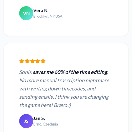
Vera N.
VN
Brooklyn, NY USA
Sonix
saves me 60% of the time editing
.
No more manual trascription nightmare
with writing down timecodes, and
sending emails. I think you are changing
the game here! Bravo :)
Jan S.
JS
Brno, Czechnia