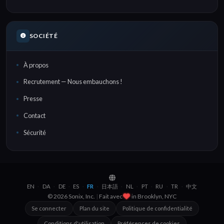
SOCIÉTÉ
À propos
Recrutement — Nous embauchons !
Presse
Contact
Sécurité
EN
DA
DE
ES
FR
日本語
NL
PT
RU
TR
中文
·
·
·
·
·
·
·
·
·
·
© 2026 Sonix, Inc.
|
Fait avec
in
Brooklyn, NYC
Se connecter
Plan du site
Politique de confidentialité
Conditions d'utilisation
Préférences de cookies