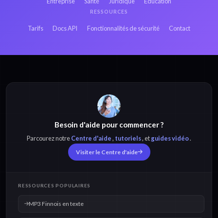
Entreprise
Santé
Juridique
Éducation
3GP Japonais en
RESSOURCES
3GP Hindi en texte
texte
Tarifs
Docs API
Fonctionnalités de sécurité
Contact
MP3 Finnois en texte
MP4 Finnois en texte
Besoin d'aide pour commencer ?
M4A Finnois en
OPUS Finnois en
texte
texte
Parcourez notre
Centre d'aide
,
tutoriels
, et
guides vidéo
.
Visiter le Centre d'aide
OGG Finnois en
WAV Finnois en
texte
texte
RESSOURCES POPULAIRES
MP3 Finnois en texte