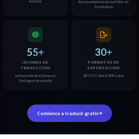
minutos
Reconocimiento de voz líder en
la industria
55+
30+
IDIOMAS DE
FORMATOS DE
TRADUCCIÓN
EXPORTACIÓN
Incluyendo de Eslovaco a
SRT, VTT, Word, PDF y más
Portugués brasileño
Comience a traducir gratis