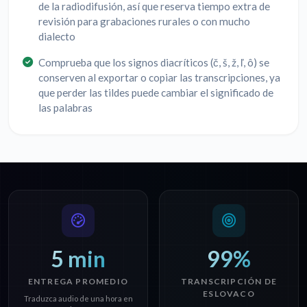
de la radiodifusión, así que reserva tiempo extra de
revisión para grabaciones rurales o con mucho
dialecto
Comprueba que los signos diacríticos (č, š, ž, ľ, ô) se
conserven al exportar o copiar las transcripciones, ya
que perder las tildes puede cambiar el significado de
las palabras
5 min
99%
ENTREGA PROMEDIO
TRANSCRIPCIÓN DE
ESLOVACO
Traduzca audio de una hora en