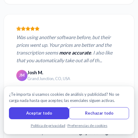
Was using another software before, but their
prices went up. Your prices are better and the
transcription seems
more accurate
. I also like
that you automatically take out all of th...
Josh M.
JM
Grand Junction, CO, USA
¿Te importa si usamos cookies de análisis y publicidad? No se
carga nada hasta que aceptes; las esenciales siguen activas.
Aceptar todo
Rechazar todo
I am very happy to have found a transcription
Chatea con nosotros
Política de privacidad
·
Preferencias de cookies
service that provides such a
high percentage of