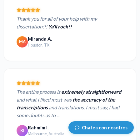
Thank you for all of your help with my
dissertation!!!
Ya'll rock!!
Miranda A.
MA
Houston, TX
The entire process is
extremely straightforward
and what I liked most was
the accuracy of the
transcriptions
and translations. I must say, I had
some doubts as to ...
Chatea con nosotros
Rahmim I.
RI
Melbourne, Australia