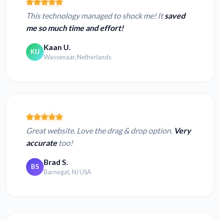
This technology managed to shock me! It
saved
me so much time and effort!
Kaan U.
KU
Wassenaar, Netherlands
Great website. Love the drag & drop option.
Very
accurate
too!
Brad S.
BS
Barnegat, NJ USA