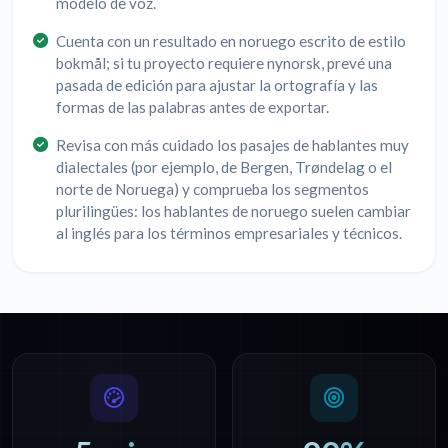
modelo de voz.
Cuenta con un resultado en noruego escrito de estilo
bokmål; si tu proyecto requiere nynorsk, prevé una
pasada de edición para ajustar la ortografía y las
formas de las palabras antes de exportar.
Revisa con más cuidado los pasajes de hablantes muy
dialectales (por ejemplo, de Bergen, Trøndelag o el
norte de Noruega) y comprueba los segmentos
plurilingües: los hablantes de noruego suelen cambiar
al inglés para los términos empresariales y técnicos.