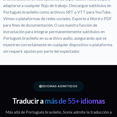
adaptarse a cualquier flujo de trabajo. Descargue subtítulos en
Portugués brasileño como archivos SRT o VTT para YouTube,
Vimeo o plataformas de redes sociales. Exporte a Word o PDF
para fines de documentación. O use nuestra función de
incrustación para integrar permanentemente subtítulos en
Portugués brasileño en su archivo audio, asegurando que se
muestren correctamente en cualquier dispositivo o plataforma
sin requerir ajustes por parte del espectador.
IDIOMAS ADMITIDOS
Traducir a
más de 55+ idiomas
Más allá de Portugués brasileño, Sonix admite la traducción a