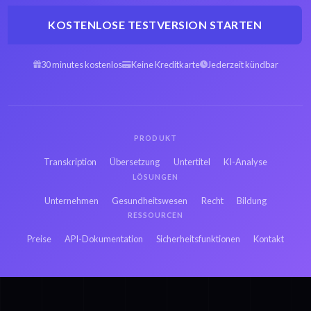
KOSTENLOSE TESTVERSION STARTEN
30 minutes kostenlos
Keine Kreditkarte
Jederzeit kündbar
PRODUKT
Transkription
Übersetzung
Untertitel
KI-Analyse
LÖSUNGEN
Unternehmen
Gesundheitswesen
Recht
Bildung
RESSOURCEN
Preise
API-Dokumentation
Sicherheitsfunktionen
Kontakt