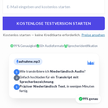
KOSTENLOSE TESTVERSION STARTEN
Kostenlos starten — keine Kreditkarte erforderlich.
Preise ansehen
99 % Genauigkeit
50+ Audioformate
Sprecheridentifikation
aufnahme.mp3
Wie transkribiere ich
Niederländisch Audio
?
1
Einfach hochladen für ein
Transkript mit
2
Sprecherbezeichnung
.
Präziser Niederländisch Text
, in wenigen Minuten
1
fertig.
99% genau