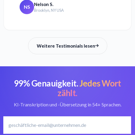
Nelson S.
NS
Brooklyn, NY USA
Weitere Testimonials lesen
99% Genauigkeit.
Jedes Wort
zählt.
KI-Transkription und -Übersetzung in 54+ Sprachen.