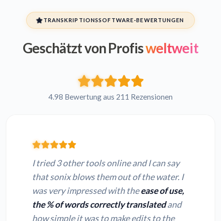
TRANSKRIPTIONSSOFTWARE-BEWERTUNGEN
Geschätzt von Profis
weltweit
4.98 Bewertung aus 211 Rezensionen
I tried 3 other tools online and I can say
that sonix blows them out of the water. I
was very impressed with the
ease of use,
the % of words correctly translated
and
how simple it was to make edits to the