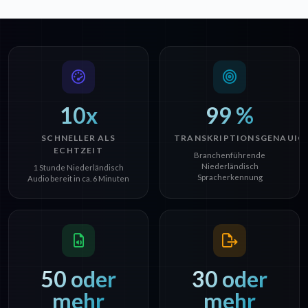
10x
99 %
SCHNELLER ALS
TRANSKRIPTIONSGENAUIG
ECHTZEIT
Branchenführende
Niederländisch
1 Stunde Niederländisch
Spracherkennung
Audio bereit in ca. 6 Minuten
50 oder
30 oder
mehr
mehr