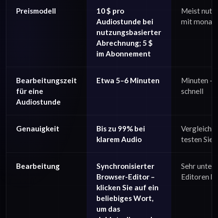
Preismodell
10 $ pro
Meist nutz
Audiostunde bei
mit monatl
nutzungsbasierter
Abrechnung; 5 $
im Abonnement
Bearbeitungszeit
Etwa 5–6 Minuten
Minuten – m
für eine
schnell
Audiostunde
Genauigkeit
Bis zu 99% bei
Vergleichb
klarem Audio
testen Sie 
Bearbeitung
Synchronisierter
Sehr unters
Browser-Editor –
Editoren bi
klicken Sie auf ein
beliebiges Wort,
um das