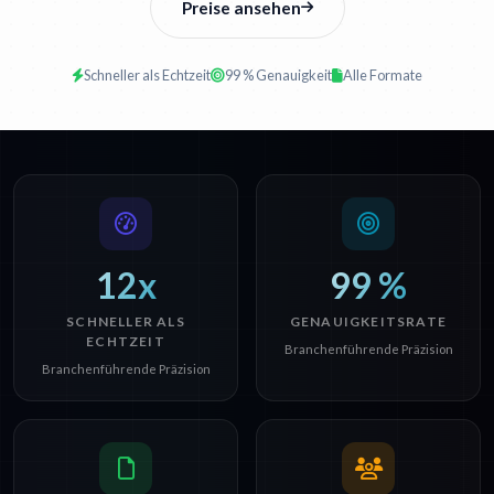
Preise ansehen
Schneller als Echtzeit
99 % Genauigkeit
Alle Formate
12x
99 %
SCHNELLER ALS
GENAUIGKEITSRATE
ECHTZEIT
Branchenführende Präzision
Branchenführende Präzision