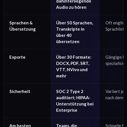
dahinterliegende
Audio zu hören
Sprachen &
Über 50 Sprachen,
Oft englisc
Übersetzung
Transkripte in
Sprachliste
über 40
übersetzen
Exporte
Über 30 Formate:
Gängige Fo
DOCX, PDF, SRT,
spezialisier
VTT, NVivo und
mehr
Sicherheit
SOC 2 Type 2
Variiert je
auditiert; HIPAA-
nach dem A
Unterstützung bei
Enterprise
Am besten
Teams, die
Schnelle M