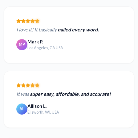
I love it! It basically
nailed every word.
Mark P.
MP
Los Angeles, CA USA
It was
super easy, affordable, and accurate!
Allison L.
AL
Ellsworth, WI, USA