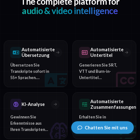
The complete platform for
audio & video intelligence
Automatisierte
Automatisierte
Übersetzung
Untertitel
Übersetzen Sie
Generieren Sie SRT,
Transkripte sofort in
VTT und Burn-in-
55+ Sprachen.
Untertitel
Inklusive direktem
automatisch. Passen
Vergleich und
Sie Timing und
mehrsprachigem
Styling an und
Automatisierte
Untertitelexport.
exportieren Sie für
KI-Analyse
Zusammenfassungen
jede Videoplattform.
Gewinnen Sie
Erhalten Sie in
Erkenntnisse aus
Sekundenschnelle
Chatten Sie mit uns
Ihren Transkripten
KI-generierte
mit KI-gestützter
Zusammenfassungen,