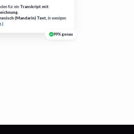
aden für ein
Transkript mit
eichnung
.
nesisch (Mandarin) Text
, in wenigen
g.
99% genau