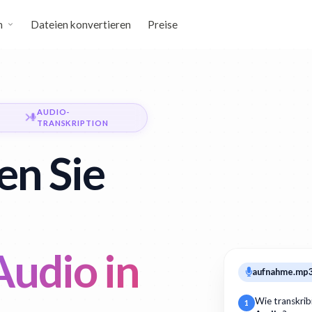
n
Dateien konvertieren
Preise
AUDIO-
TRANSKRIPTION
en Sie
Audio in
aufnahme.mp
Wie transkrib
1