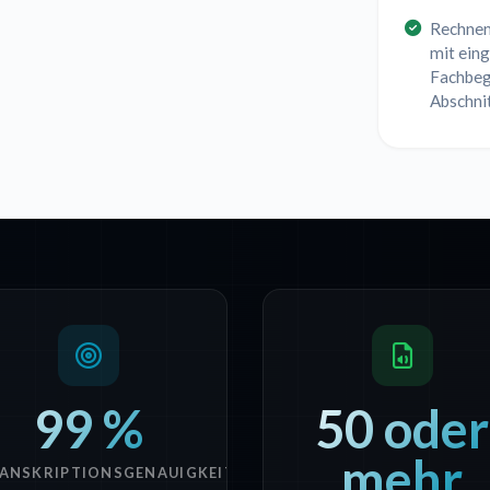
Rechnen
mit ein
Fachbeg
Abschni
99 %
50 oder
mehr
ANSKRIPTIONSGENAUIGKEIT