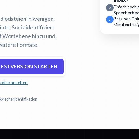
Audio
?
Einfach hochl
2
Sprecherbez
udiodateien in wenigen
Präziser Chi
1
Minuten ferti
te. Sonix identifiziert
uf Wortebene hinzu und
weitere Formate.
TESTVERSION STARTEN
reise ansehen
Sprecheridentifikation