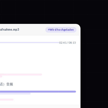
Chinesisch (Mandarin) wird
transkribiert
02:41 / 08:15
话）音频