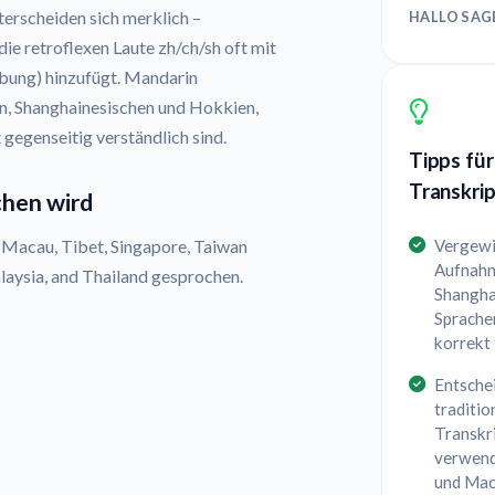
erscheiden sich merklich –
HALLO SAG
ie retroflexen Laute zh/ch/sh oft mit
rbung) hinzufügt. Mandarin
n, Shanghainesischen und Hokkien,
 gegenseitig verständlich sind.
Tipps für
Transkrip
chen wird
Vergewis
 Macau, Tibet, Singapore, Taiwan
Aufnahm
alaysia, and Thailand gesprochen.
Shangha
Sprachen
korrekt 
Entschei
traditio
Transkri
verwend
und Mac