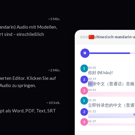
~5 Min.
Mandarin) Audio mit Modellen,
rt sind – einschließlich
chinesisch-mandarin-
aufnahme.mp3
~2 Min.
00:03
1
你好 (Nǐ hǎo)!
erten Editor. Klicken Sie auf
00:19
2
Audio zu springen.
转录中文（普通话）音频
00:41
3
01:05
~10 Sek.
1
立即转录您的中文（普通
ipt als Word, PDF, Text, SRT
01:32
2
02:07
3