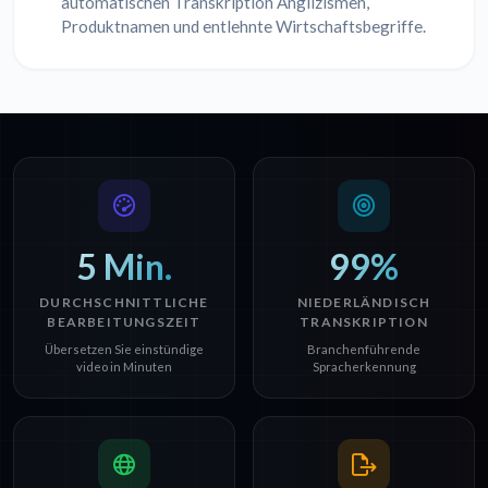
automatischen Transkription Anglizismen,
Produktnamen und entlehnte Wirtschaftsbegriffe.
5 Min.
99%
DURCHSCHNITTLICHE
NIEDERLÄNDISCH
BEARBEITUNGSZEIT
TRANSKRIPTION
Übersetzen Sie einstündige
Branchenführende
video in Minuten
Spracherkennung