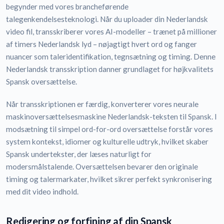
begynder med vores brancheførende
talegenkendelsesteknologi. Når du uploader din Nederlandsk
video fil, transskriberer vores AI-modeller – trænet på millioner
af timers Nederlandsk lyd – nøjagtigt hvert ord og fanger
nuancer som taleridentifikation, tegnsætning og timing. Denne
Nederlandsk transskription danner grundlaget for højkvalitets
Spansk oversættelse.
Når transskriptionen er færdig, konverterer vores neurale
maskinoversættelsesmaskine Nederlandsk-teksten til Spansk. I
modsætning til simpel ord-for-ord oversættelse forstår vores
system kontekst, idiomer og kulturelle udtryk, hvilket skaber
Spansk undertekster, der læses naturligt for
modersmålstalende. Oversættelsen bevarer den originale
timing og talermarkater, hvilket sikrer perfekt synkronisering
med dit video indhold.
Redigering og forfining af din Spansk