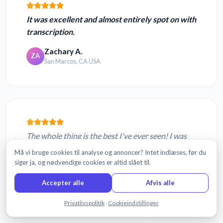
It was excellent and almost entirely spot on with
transcription.
Zachary A.
ZA
San Marcos, CA USA
The whole thing is the best I've ever seen! I was
amazed at how well this worked
at transcribing
Må vi bruge cookies til analyse og annoncer? Intet indlæses, før du
and translating!
siger ja, og nødvendige cookies er altid slået til.
Paloma V.
Accepter alle
Afvis alle
PV
Edmonton, Canada
Chat med os
Privatlivspolitik
·
Cookieindstillinger