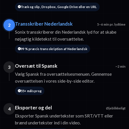
Træk og slip, Dropbox, Google Drive eller en URL
Transskriber Nederlandsk
2
5–6 min pr. lydtime
Sonix transskriberer din Nederlandsk lyd for at skabe
nøjagtig kildetekst til oversættelse.
99 % præcis transskription af Nederlandsk
Oversæt til Spansk
3
~2 min
Vælg Spansk fra oversættelsesmenuen. Gennemse
oversættelsen i vores side-by-side editor.
55+ målsprog
Eksporter og del
4
Øjeblikkeligt
Eksporter Spansk undertekster som SRT/VTT eller
brænd undertekster ind i din video.