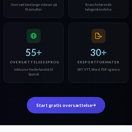
Oversæt timelange videoer på
Brancheførende
få minutter
talegenkendelse
55+
30+
OVERSÆTTELSESSPROG
EKSPORTFORMATER
Inklusive Nederlandsk til
SRT, VTT, Word, PDF og mere
Spansk
Start gratis oversættelse