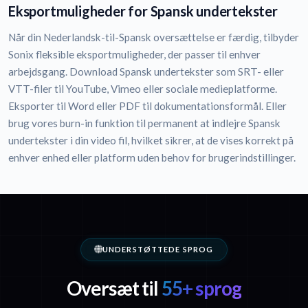
Eksportmuligheder for Spansk undertekster
Når din Nederlandsk-til-Spansk oversættelse er færdig, tilbyder
Sonix fleksible eksportmuligheder, der passer til enhver
arbejdsgang. Download Spansk undertekster som SRT- eller
VTT-filer til YouTube, Vimeo eller sociale medieplatforme.
Eksporter til Word eller PDF til dokumentationsformål. Eller
brug vores burn-in funktion til permanent at indlejre Spansk
undertekster i din video fil, hvilket sikrer, at de vises korrekt på
enhver enhed eller platform uden behov for brugerindstillinger.
UNDERSTØTTEDE SPROG
Oversæt til
55+ sprog