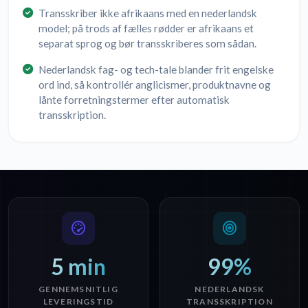
Transskriber ikke afrikaans med en nederlandsk
model; på trods af fælles rødder er afrikaans et
separat sprog og bør transskriberes som sådan.
Nederlandsk fag- og tech-tale blander frit engelske
ord ind, så kontrollér anglicismer, produktnavne og
lånte forretningstermer efter automatisk
transskription.
5 min
99%
GENNEMSNITLIG
NEDERLANDSK
LEVERINGSTID
TRANSSKRIPTION