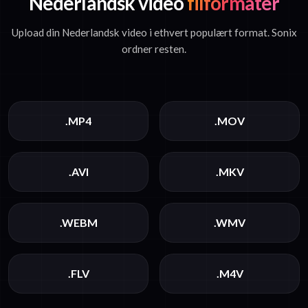
Nederlandsk video
filformater
Upload din Nederlandsk video i ethvert populært format. Sonix
ordner resten.
.MP4
.MOV
.AVI
.MKV
.WEBM
.WMV
.FLV
.M4V