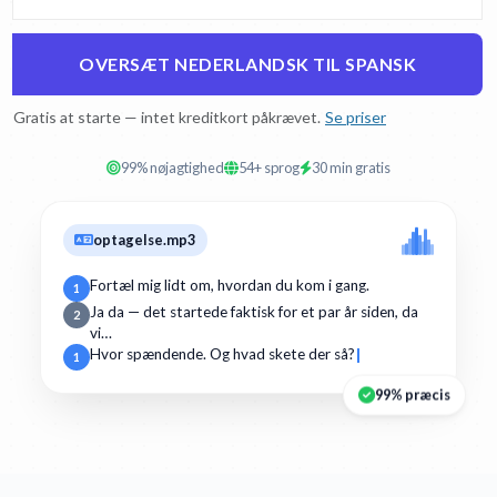
OVERSÆT NEDERLANDSK TIL SPANSK
Gratis at starte — intet kreditkort påkrævet.
Se priser
99% nøjagtighed
54+ sprog
30 min gratis
optagelse.mp3
Fortæl mig lidt om, hvordan du kom i gang.
1
Ja da — det startede faktisk for et par år siden, da
2
vi…
Hvor spændende. Og hvad skete der så?
1
99% præcis