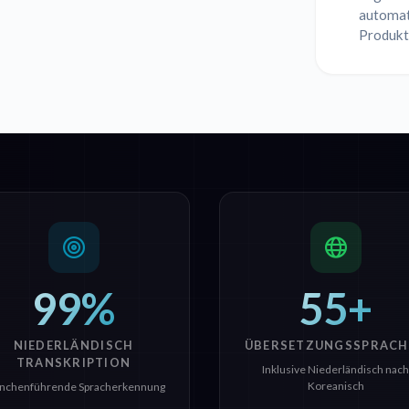
automat
Produkt
99%
55+
NIEDERLÄNDISCH
ÜBERSETZUNGSSPRACH
TRANSKRIPTION
Inklusive Niederländisch nach
Koreanisch
nchenführende Spracherkennung