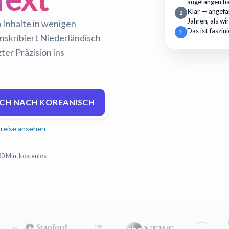
angefangen h
Klar — angefan
2
Jahren, als wi
 Inhalte in wenigen
Das ist faszin
1
anskribiert Niederländisch
ter Präzision ins
SCH NACH KOREANISCH
reise ansehen
30 Min. kostenlos