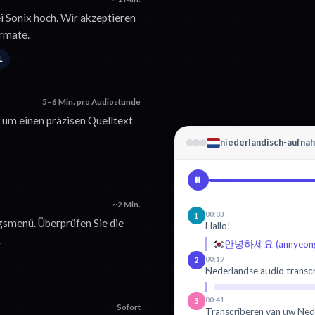
i Sonix hoch. Wir akzeptieren
rmate.
L
5–6 Min. pro Audiostunde
, um einen präzisen Quelltext
niederlandisch-aufna
~2 Min.
00:03
1
smenü. Überprüfen Sie die
Hallo!
.
안녕하세요 (annyeongh
00:19
2
Nederlandse audio transc
00:41
3
Sofort
Transcriberen van uw Ned