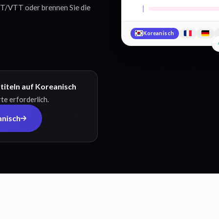
SRT/VTT oder brennen Sie die
Koreanisch
titeln auf Koreanisch
te erforderlich.
anisch