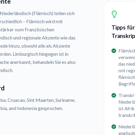
ente
iederländisch (Flämisch) teilen sich
rschiedlich – Flämisch wird mit
Tipps für
stärker vom Französischen
Transkrip
ndisch und regionale Akzente wie das
de hinzu, obwohl alle als Akzente
Flämisc
rden. Limburgisch hingegen ist in
verwend
ache anerkannt, behandeln Sie es also
das nied
ndisch.
mit reg
flämisch
Begriff
rd
Transkri
ba, Cruacao, Sint Maarten, Suriname,
Niederl
ibia, and Indonesia gesprochen.
ist Afri
transkri
Niederlä
englisch