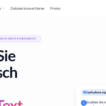
n
Dateien konvertieren
Preise
ISCH NACH KOREANISCH
Sie
sch
aufnahme.m
Text
Erzählen Sie m
1