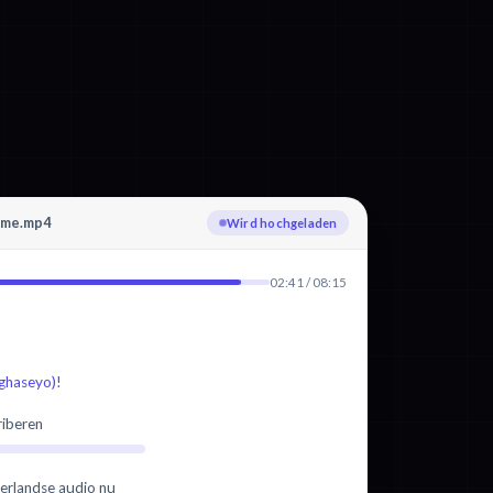
hme.mp4
Wird hochgeladen
02:41 / 08:15
aseyo)!
riberen
erlandse audio nu