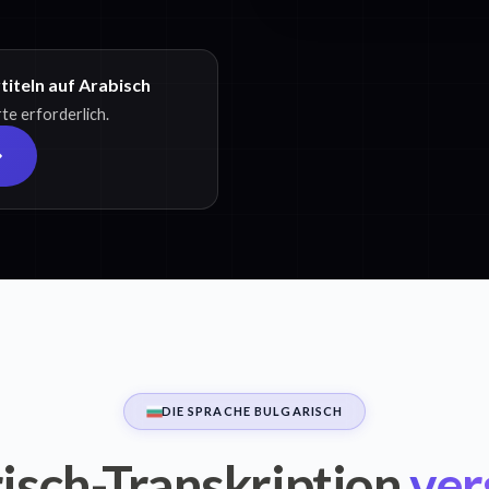
iteln auf Arabisch
te erforderlich.
DIE SPRACHE BULGARISCH
isch-Transkription
ver