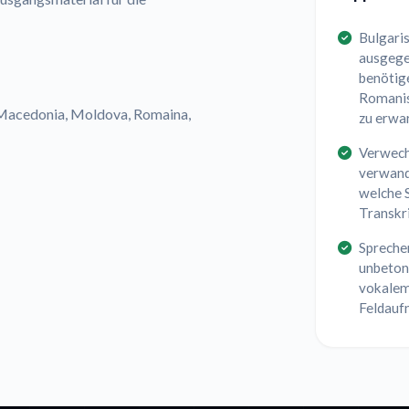
Bulgaris
ausgegeb
benötige
Romanisi
, Macedonia, Moldova, Romaina,
zu erwa
Verwech
verwand
welche S
Transkr
Sprecher
unbeton
vokalem
Feldauf