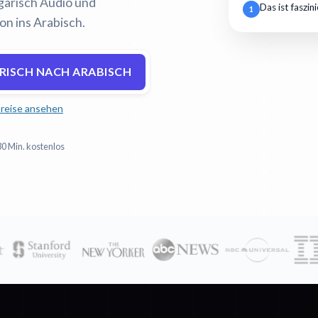
lgarisch Audio und
Das ist faszin
1
on ins Arabisch.
RISCH NACH ARABISCH
reise ansehen
30 Min. kostenlos