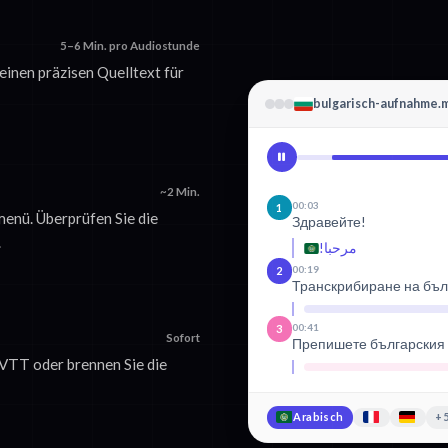
5–6 Min. pro Audiostunde
 einen präzisen Quelltext für
bulgarisch-aufnahme.
~2 Min.
00:03
1
enü. Überprüfen Sie die
Здравейте!
.
مرحبا!
00:19
2
Транскрибиране на бъл
00:41
3
Sofort
Препишете българския с
/VTT oder brennen Sie die
Arabisch
+5