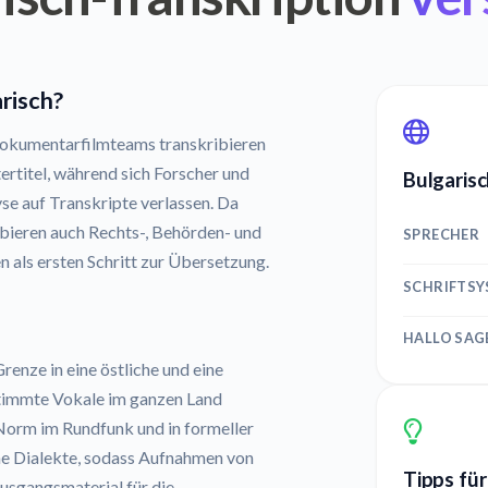
arisch?
Dokumentarfilmteams transkribieren
rtitel, während sich Forscher und
Bulgarisc
se auf Transkripte verlassen. Da
ribieren auch Rechts-, Behörden- und
SPRECHER
als ersten Schritt zur Übersetzung.
SCHRIFTS
HALLO SAG
renze in eine östliche und eine
stimmte Vokale im ganzen Land
Norm im Rundfunk und in formeller
che Dialekte, sodass Aufnahmen von
Tipps für
usgangsmaterial für die