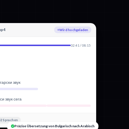
mp4
Bulgarisch wird transkribiert
02:41 / 08:15
гарски звук
и звук сега
2 Sprachen
Präzise Übersetzung von Bulgarisch nach Arabisch