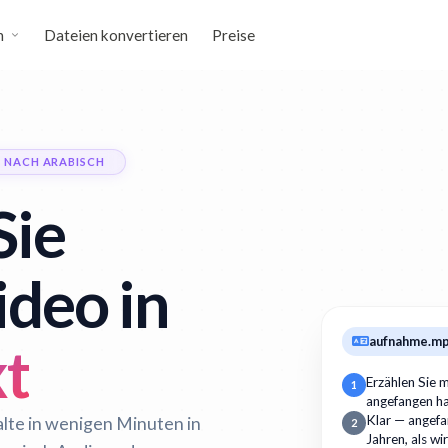
n
Dateien konvertieren
Preise
 NACH ARABISCH
Sie
ideo in
aufnahme.m
xt
Erzählen Sie m
1
angefangen h
alte in wenigen Minuten in
Klar — angefan
2
Jahren, als wi