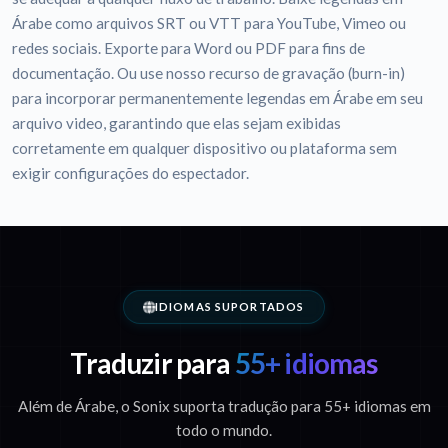
Árabe como arquivos SRT ou VTT para YouTube, Vimeo ou
redes sociais. Exporte para Word ou PDF para fins de
documentação. Ou use nosso recurso de gravação (burn-in)
para incorporar permanentemente legendas em Árabe em seu
arquivo video, garantindo que elas sejam exibidas
corretamente em qualquer dispositivo ou plataforma sem
exigir configurações do espectador.
IDIOMAS SUPORTADOS
Traduzir para
55+ idiomas
Além de Árabe, o Sonix suporta tradução para 55+ idiomas em
todo o mundo.