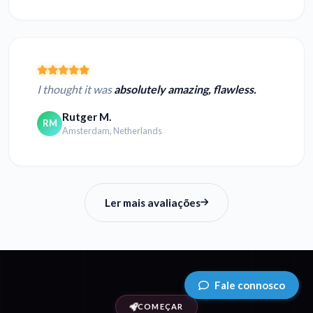
I thought it was
absolutely amazing, flawless.
Rutger M.
RM
Amsterdam, Netherlands
Ler mais avaliações
Fale connosco
COMEÇAR