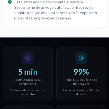
Os falantes dos dialetos orientais reduzem
frequentemente as vogais átonas, por isso reveja
durante a edição as palavras sensíveis às vogais em
entrevistas ou gravações de campo.
5 min
99%
TEMPO MÉDIO DE
TRANSCRIÇÃO EM
RESPOSTA
BÚLGARO
Traduza videos de uma hora
Reconhecimento de fala líder
em minutos
do setor