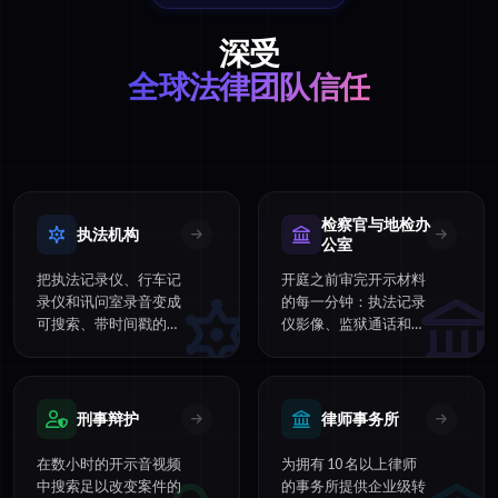
深受
全球法律团队信任
检察官与地检办
执法机构
公室
把执法记录仪、行车记
开庭之前审完开示材料
录仪和讯问室录音变成
的每一分钟：执法记录
可搜索、带时间戳的转
仪影像、监狱通话和审
录稿，贵部门数分钟即
讯带说话人标注转录。
可审阅。
刑事辩护
律师事务所
在数小时的开示音视频
为拥有 10 名以上律师
中搜索足以改变案件的
的事务所提供企业级转