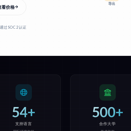
导出
查看价格
通过 SOC 2 认证
54+
500+
支持语言
合作大学