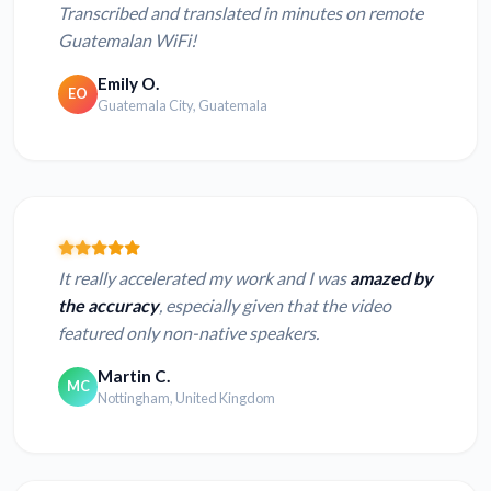
Transcribed and translated in minutes on remote
Guatemalan WiFi!
Emily O.
EO
Guatemala City, Guatemala
It really accelerated my work and I was
amazed by
the accuracy
, especially given that the video
featured only non-native speakers.
Martin C.
MC
Nottingham, United Kingdom