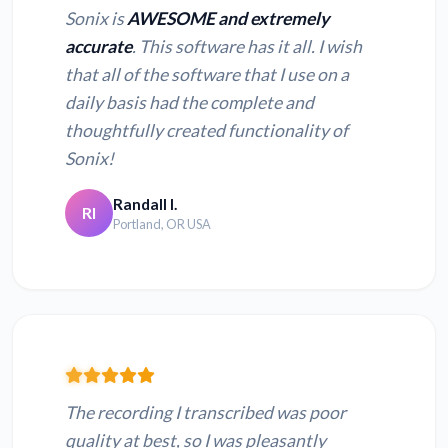
Sonix is
AWESOME and extremely
accurate
. This software has it all. I wish
that all of the software that I use on a
daily basis had the complete and
thoughtfully created functionality of
Sonix!
Randall I.
RI
Portland, OR USA
The recording I transcribed was poor
quality at best, so I was pleasantly