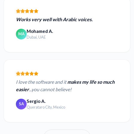
Works very well with Arabic voices.
Mohamed A.
MA
Dubai, UAE
I love the software and it
makes my life so much
easier
...you cannot believe!
Sergio A.
SA
Querataro City, Mexico