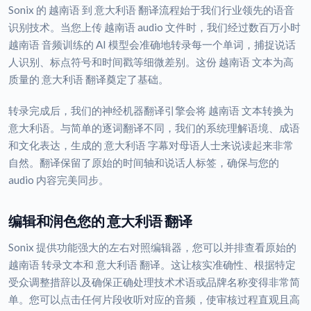
Sonix 的 越南语 到 意大利语 翻译流程始于我们行业领先的语音
识别技术。当您上传 越南语 audio 文件时，我们经过数百万小时
越南语 音频训练的 AI 模型会准确地转录每一个单词，捕捉说话
人识别、标点符号和时间戳等细微差别。这份 越南语 文本为高
质量的 意大利语 翻译奠定了基础。
转录完成后，我们的神经机器翻译引擎会将 越南语 文本转换为
意大利语。与简单的逐词翻译不同，我们的系统理解语境、成语
和文化表达，生成的 意大利语 字幕对母语人士来说读起来非常
自然。翻译保留了原始的时间轴和说话人标签，确保与您的
audio 内容完美同步。
编辑和润色您的 意大利语 翻译
Sonix 提供功能强大的左右对照编辑器，您可以并排查看原始的
越南语 转录文本和 意大利语 翻译。这让核实准确性、根据特定
受众调整措辞以及确保正确处理技术术语或品牌名称变得非常简
单。您可以点击任何片段收听对应的音频，使审核过程直观且高