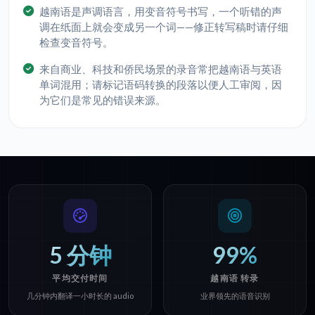
越南语是声调语言，用变音符号书写，一个听错的声
调在纸面上就会变成另一个词——修正转写稿时请仔细
检查变音符号。
来自商业、科技和侨民场景的录音常把越南语与英语
单词混用；请标记语码转换的段落以便人工审阅，因
为它们是常见的错误来源。
5 分钟
99%
平均交付时间
越南语 转录
几分钟内翻译一小时长的 audio
业界领先的语音识别