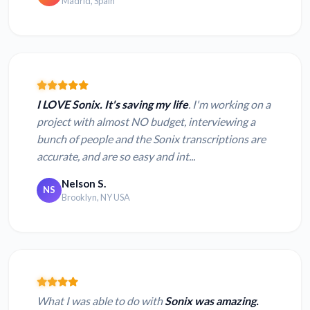
Madrid, Spain
I LOVE Sonix. It's saving my life
. I'm working on a
project with almost NO budget, interviewing a
bunch of people and the Sonix transcriptions are
accurate, and are so easy and int...
Nelson S.
NS
Brooklyn, NY USA
What I was able to do with
Sonix was amazing.