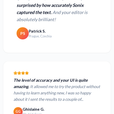
surprised by how accurately Sonix
captured the text.
And your editor is
absolutely brilliant!
Patrick S.
PS
Prague, Czechia
The level of accuracy and your UI is quite
amazing.
It allowed me to try the product without
having to learn anything new, I was so happy
about it I sent the results to a couple of...
Ghislaine G.
GG