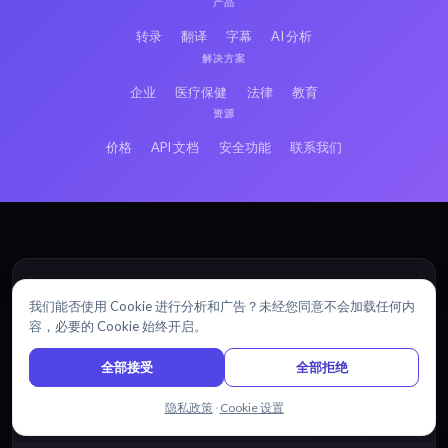
产品
转录
翻译
字幕
AI 分析
解决方案
企业
医疗保健
法律
教育
资源
价格
API 文档
安全功能
联系我们
我们能否使用 Cookie 进行分析和广告？未经您同意不会加载任何内
容，必要的 Cookie 始终开启。
需要入门帮助吗？
全部接受
全部拒绝
浏览我们的
帮助中心
,
教程
，以及
视频指南
.
访问帮助中心
与我们聊天
隐私政策
·
Cookie 设置