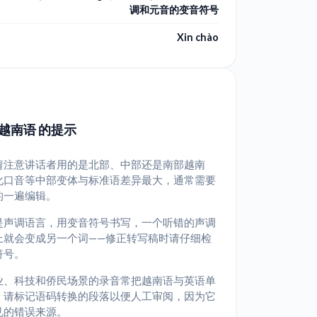
调和元音的变音符号
Xin chào
越南语 的提示
请注意讲话者用的是北部、中部还是南部越南
化口音等中部变体与标准语差异最大，通常需要
的一遍编辑。
是声调语言，用变音符号书写，一个听错的声调
上就会变成另一个词——修正转写稿时请仔细检
符号。
业、科技和侨民场景的录音常把越南语与英语单
；请标记语码转换的段落以便人工审阅，因为它
见的错误来源。