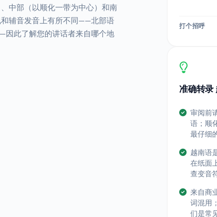
）、中部（以顺化一带为中心）和南
和辅音发音上有所不同——北部语
打个招呼
—因此了解您的讲话者来自哪个地
准确转录 
审阅前
语；顺
最仔细
越南语
在纸面
查变音
来自商
词混用
们是常