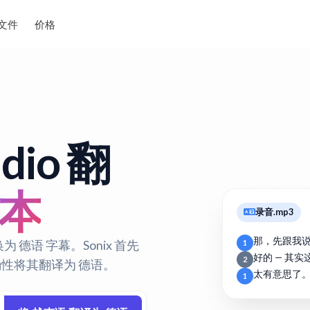
文件
价格
dio 翻
文本
录音.mp3
那，先跟我
为 德语 字幕。Sonix 首先
1
好的 — 其
2
确性将其翻译为 德语。
太有意思了
1