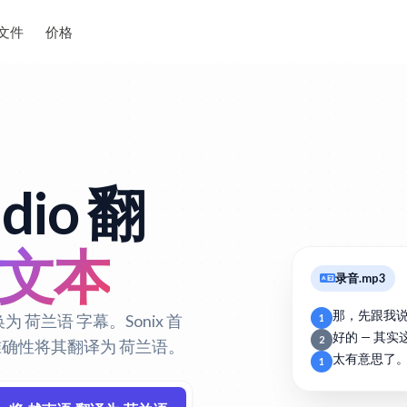
文件
价格
dio 翻
 文本
录音.mp3
那，先跟我
为 荷兰语 字幕。Sonix 首
1
好的 — 其
2
的准确性将其翻译为 荷兰语。
太有意思了
1