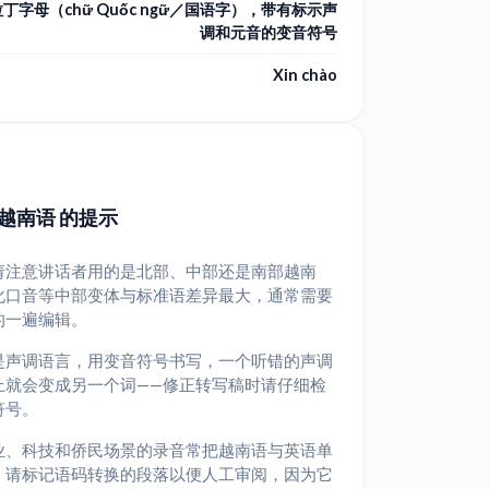
拉丁字母（chữ Quốc ngữ／国语字），带有标示声
调和元音的变音符号
Xin chào
越南语 的提示
请注意讲话者用的是北部、中部还是南部越南
化口音等中部变体与标准语差异最大，通常需要
的一遍编辑。
是声调语言，用变音符号书写，一个听错的声调
上就会变成另一个词——修正转写稿时请仔细检
符号。
业、科技和侨民场景的录音常把越南语与英语单
；请标记语码转换的段落以便人工审阅，因为它