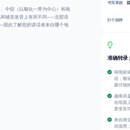
书写系统
）、中部（以顺化一带为中心）和南
和辅音发音上有所不同——北部语
打个招呼
—因此了解您的讲话者来自哪个地
准确转录 
审阅前
语；顺
最仔细
越南语
在纸面
查变音
来自商
词混用