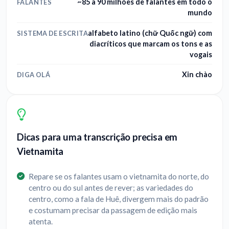
~85 a 90 milhões de falantes em todo o
FALANTES
mundo
alfabeto latino (chữ Quốc ngữ) com
SISTEMA DE ESCRITA
diacríticos que marcam os tons e as
vogais
Xin chào
DIGA OLÁ
Dicas para uma transcrição precisa em
Vietnamita
Repare se os falantes usam o vietnamita do norte, do
centro ou do sul antes de rever; as variedades do
centro, como a fala de Huê, divergem mais do padrão
e costumam precisar da passagem de edição mais
atenta.