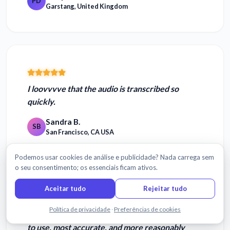
PD
Garstang, United Kingdom
I
loovvvve
that the audio is transcribed so
quickly.
Sandra B.
SB
San Francisco, CA USA
Podemos usar cookies de análise e publicidade? Nada carrega sem
o seu consentimento; os essenciais ficam ativos.
Aceitar tudo
Rejeitar tudo
Fale connosco
Política de privacidade
·
Preferências de cookies
I tried 4 other services, and Sonix is the
easiest
to use, most accurate, and more reasonably