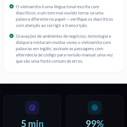
O vietnamita é uma língua tonal escrita com
diacríticos, e um tom mal ouvido torna-se uma
palavra diferente no papel — verifique os diacríticos
com atenção ao corrigir a transcrição.
Gravações de ambientes de negócios, tecnologia e
diáspora misturam muitas vezes o vietnamita com
palavras em inglês; assinale as passagens com
alternância de código para revisão manual, uma vez
que são uma fonte comum de erros.
5 min
99%