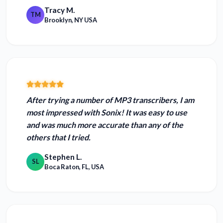
Tracy M.
TM
Brooklyn, NY USA
After trying a number of MP3 transcribers, I am
most impressed with Sonix! It was easy to use
and was
much more accurate than any of the
others
that I tried.
Stephen L.
SL
Boca Raton, FL, USA