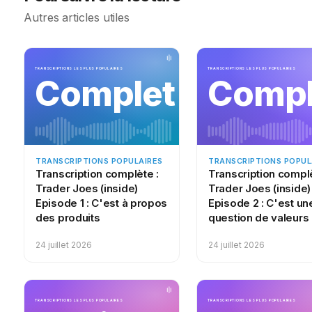
internationale, avec de nombreux PDG dans le cadre du Forum
Autres articles utiles
B20, qui rassemble des chefs d’entreprise des pays du G20. 
financier que cette pandémie fait peser sur les entreprises e
par la solidarité et la générosité dont font preuve les chefs d’en
TRANSCRIPTIONS LES PLUS POPULAIRES
TRANSCRIPTIONS LES PLUS POPULAIRES
Complet
Compl
leur expérience et leurs réseaux pour améliorer la disponibilité
fiables et protéger leur personnel et leurs clients. Nous somme
pays du monde entier continuent de soutenir la réponse mond
contribution de 40 millions de dollars américains, ainsi que pou
blouses et tests. Nous améliorons également l’accès aux reco
TRANSCRIPTIONS POPULAIRES
TRANSCRIPTIONS POPUL
données probantes. Les pays et les professionnels de santé do
Transcription complète :
Transcription complè
lignes directrices à l’intention des ministres de la Santé, des 
Trader Joes (inside)
Trader Joes (inside)
décideurs afin de les aider à dispenser des traitements vitaux.
Episode 1 : C'est à propos
Episode 2 : C'est un
des produits
question de valeurs
rude épreuve sans pour autant compromettre la sécurité des pro
détaillent les mesures que tous les pays peuvent prendre pour
24 juillet 2026
24 juillet 2026
soit le nombre de cas recensés. Elles décrivent également des
systèmes de santé en fonction de chacun des quatre scénario
sporadiques, foyers de cas et transmission communautaire. Ces 
TRANSCRIPTIONS LES PLUS POPULAIRES
TRANSCRIPTIONS LES PLUS POPULAIRES
d’informations pratiques sur le dépistage et le triage, l’orienta