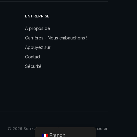
me position pendant de longues périodes. Levez-
es. Nous vous donnerons davantage de conseils
ENTREPRISE
maines à venir. Cinquièmement, prenez soin de
té et effrayé en période de crise. Parler à des
À propos de
peut vous aider. Apporter votre soutien à
Carrières - Nous embauchons !
que cela les aide.
Appuyez sur
Contact
Sécurité
yez de ne pas trop lire ni regarder les
 sources fiables une ou deux fois par jour pour
llaboré avec What’s Up et Facebook pour lancer
e service fournira les dernières actualités et
mptômes et les moyens de vous protéger. Le
 et sera proposé dans d’autres langues la
© 2026 Sonix, Inc.
Vie privée
Conditions
Se connecter
 au numéro WhatsApp suivant : 0 0 4 1 7 9 8 9
French