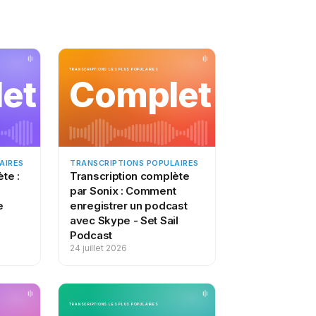
 économique mondial, ainsi qu’avec le groupe
Nous sommes conscients du lourd fardeau
t l’économie mondiale. Nous sommes encouragés
treprise, qui mettent à profit leurs ressources,
TRANSCRIPTIONS LES PLUS POPULAIRES
et
Complet
 des fournitures, diffuser des informations
s également encouragés par le fait que les
iale. Nous remercions Coed pour sa
r avoir amélioré l’accès aux masques, gants,
mmandations techniques fondées sur des
AIRES
TRANSCRIPTIONS POPULAIRES
ivent sauver des vies. L’OMS a publié des
te :
Transcription complète
responsables des systèmes de santé et d’autres
par Sonix : Comment
 Alors que les systèmes de santé sont mis à
e
enregistrer un podcast
avec Skype - Set Sail
fessionnels de santé, ces lignes directrices
Podcast
 prodiguer des soins aux patients, quel que
24 juillet 2026
 mesures spécifiques pour préparer les
s épidémiologiques : absence de cas, cas
lignes directrices fournissent une mine
TRANSCRIPTIONS LES PLUS POPULAIRES
tion des patients, les équipements du personnel,