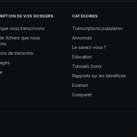
travaillez à domicile, veillez à ne pas rester assis dans la mê
vous et faites une pause de trois minutes toutes les 30 minut
IPTION DE VOS DOSSIERS
CATÉGORIES
pour rester en bonne santé chez vous dans les jours et les se
votre santé mentale. Il est normal de se sentir stressé, désorien
que nous transcrivons
Transcriptions populaires
personnes que vous connaissez et en qui vous avez confiance 
de fichiers que nous
Annonces
d’autres membres de votre communauté peut vous aider autant 
vons
Le saviez-vous ?
ons de transcrire
Éducation
Et vérifiez vos voisins, votre famille et vos amis.
ages
Tutoriels Sonix
se
La compassion est un médicament.
Rapports sur les bénéfices
Examen
Écoutez de la musique. Lisez un livre ou jouez à un jeu. Et essa
Comparer
actualités si cela vous rend anxieux. Tirez vos informations de
avoir davantage accès à des informations fiables. L’OMS a co
un nouveau service de messagerie d’alerte sanitaire de l’OMS. C
informations sur le Covid-19, y compris des détails sur les sy
service d’alerte « Hildes » est désormais disponible en anglais
semaine prochaine. Pour y accéder, envoyez-nous le mot « Hi »