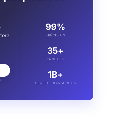
i ont accepté d’approvisionner l’OMS. Nous
coordonner les expéditions afin de pouvoir
ceux qui en ont le plus besoin. Notre objectif
99%
ntir la continuité des livraisons, avec le
n
ivé. Je tiens à remercier Jack Ma et sa
 fera
PRÉCISION
uer à fournir des équipements essentiels aux
.
35+
haque cas suspect. Nous travaillons également
ostic. De nombreuses entreprises à travers le
LANGUES
cheter ou recommander que des kits ayant fait
1B+
. Nous avons donc collaboré avec la fondation
rs
 faire appel à des laboratoires supplémentaires
HEURES TRANSCRITES
nous collaborons avec des entreprises pour
tests, et nous travaillons également avec elles
a réalisation des tests, depuis les écouvillons
es nécessaires à leur traitement.
privé s’est mobilisé pour apporter son soutien
 entretenu avec la Chambre de commerce