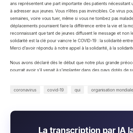
ans représentent une part importante des patients nécessitant un
à adresser aux jeunes. Vous n’êtes pas invincibles. Ce virus pou
semaines, voire vous tuer, même si vous ne tombez pas malades
déplacements pourraient faire la différence entre la vie et la mo
reconnaissant que tant de jeunes diffusent le message et non l
solidarité est la clé pour vaincre le COVID-19 : la solidarité ent
Merci d’avoir répondu à notre appel à la solidarité, à la solidarité
Nous avons déclaré dès le début que notre plus grande préocc
pourrait avoir s’il venait à s’implanter dans des pays dotés de
des populations vulnérables. Cette préoccupation est désorma
savons que si cette maladie venait à s’implanter dans ces pays,
coronavirus
covid-19
qui
organisation mondiale
cas et de décès. Mais cela n’est pas inévitable. Contrairement à
avons le pouvoir de changer le cours des choses. L’Organisat
activement pour soutenir tous les pays, et en particulier ceux 
vous le savez, l’effondrement du marché des équipements de p
difficile la tâche consistant à garantir aux professionnels de san
La transcription par IA l
exercer leur métier en toute sécurité et avec efficacité. Il s’ag