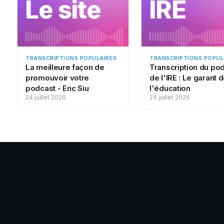
Le site
IRE
les normes de soins, l’engagement communautaire et bien plus
Nous encourageons tous les pays à suivre ces recommandation
sur le site Web de l’OMS. Mais nous ne nous contentons pas de
également des conseils aux particuliers du monde entier, en par
TRANSCRIPTIONS POPULAIRES
TRANSCRIPTIONS POPUL
La meilleure façon de
Transcription du po
s’adapter à une nouvelle réalité. Nous savons que, pour beauco
promouvoir votre
de l'IRE : Le garant 
radicalement. Ma famille n’échappe pas à la règle. Ma fille suit
podcast - Eric Siu
l'éducation
car son école est fermée. En cette période difficile, il est impo
24 juillet 2026
24 juillet 2026
physique et mentale. Cela vous aidera non seulement à long te
contre le coronavirus. Tout d’abord, adoptez une alimentation s
immunitaire à fonctionner correctement. Ensuite, limitez votre 
sucrées. Ne fumez pas. Fumer peut augmenter votre risque de 
vous êtes infecté par le Covid-19, faites de l’exercice : l’OMS
jour pour les adultes et une heure par jour pour les enfants.
Si les consignes locales ou nationales vous y autorisent, sort
respectant une distance de sécurité avec les autres. Si vous n
vidéo d’exercices en ligne, dansez en musique, faites du yoga