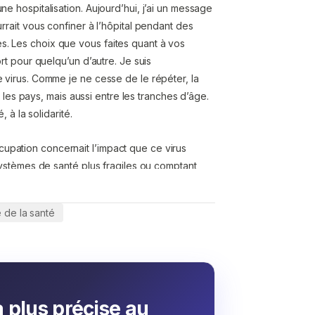
e hospitalisation. Aujourd’hui, j’ai un message
rrait vous confiner à l’hôpital pendant des
. Les choix que vous faites quant à vos
rt pour quelqu’un d’autre. Je suis
e virus. Comme je ne cesse de le répéter, la
re les pays, mais aussi entre les tranches d’âge.
, à la solidarité.
upation concernait l’impact que ce virus
 systèmes de santé plus fragiles ou comptant
is devenue très concrète et urgente. Nous
 elle pourrait entraîner un nombre important de
 de la santé
 toutes les pandémies de l’histoire, nous
ion mondiale de la santé (OMS) œuvre
qui ont le plus besoin de notre aide. Comme
rotection individuelle a rendu extrêmement
té l’accès au matériel dont ils ont besoin pour
a plus précise au
it là d’une préoccupation majeure pour nous.