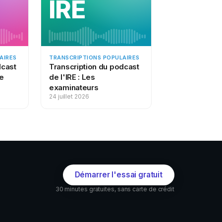
IRE
 encore.
s ainsi que les nombreuses autres disponibles
 conseiller les pays. Nous adressons
ticulier à ceux qui doivent actuellement
AIRES
TRANSCRIPTIONS POPULAIRES
dcast
Transcription du podcast
up de gens, la vie est en train de changer
de
de l'IRE : Les
 désormais ses cours en ligne depuis la maison,
examinateurs
rtant de continuer à prendre soin de votre santé
24 juillet 2026
rme, mais vous permettra également de lutter
aine et équilibrée qui aide votre système
consommation d’alcool et évitez les boissons
développer une forme grave de la maladie. Si
 recommande 30 minutes d’activité physique par
Démarrer l'essai gratuit
30 minutes gratuites, sans carte de crédit
ez faire une promenade à pied ou à vélo en
e pouvez pas sortir de chez vous, trouvez une
 ou montez et descendez les escaliers. Si vous