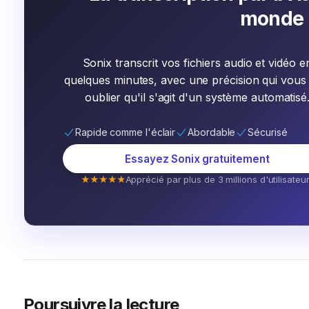
Nous avons désormais identifié certains fabricants en Chine qu
monde
sommes actuellement en train de finaliser les modalités et de 
mettre à disposition notre entrepôt pour acheminer les EPI vers 
est de mettre en place une chaîne d’approvisionnement pour gara
Sonix transcrit vos fichiers audio et vidéo e
soutien de nos partenaires, des gouvernements et du secteur pr
quelques minutes, avec une précision qui vous
fondation, ainsi qu’Aleko Angotti, pour leur volonté de contrib
oublier qu'il s'agit d'un système automatisé
pays dans le besoin. Cela vient appuyer notre appel à tester c
d’arrache-pied pour accroître l’offre mondiale de kits de diagn
Rapide comme l'éclair
Abordable
Sécurisé
monde produisent des kits de diagnostic, mais l’OMS ne peut a
Essayez Sonix gratuitement
l’objet d’une évaluation indépendante garantissant leur qualité
★★★★★
Apprécié par plus de 3 millions d'utilisateu
« Find the Foundation for Innovative New Diagnostics » afin de
pour évaluer de nouveaux tests de diagnostic. Parallèlement, 
garantir l’approvisionnement et la distribution équitable de ces 
pour accroître la production des autres produits nécessaires à l
utilisés pour prélever les échantillons jusqu’aux grandes machin
Nous sommes très reconnaissants de la manière dont le secteur 
Poursuivre la lecture
à la réponse mondiale. Ces derniers jours encore, je me suis