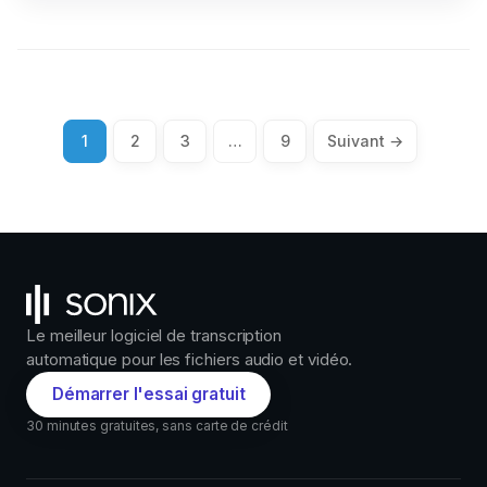
Pagination
1
2
3
…
9
Suivant →
des
messages
Le meilleur logiciel de transcription
automatique pour les fichiers audio et vidéo.
Démarrer l'essai gratuit
30 minutes gratuites, sans carte de crédit