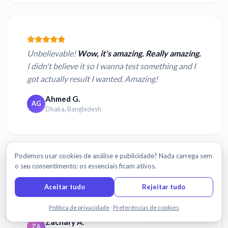
Unbelievable!
Wow, it's amazing. Really amazing.
I didn't believe it so I wanna test something and I
got actually result I wanted. Amazing!
Ahmed G.
AG
Dhaka, Bangledesh
Podemos usar cookies de análise e publicidade? Nada carrega sem
o seu consentimento; os essenciais ficam ativos.
Aceitar tudo
Rejeitar tudo
It was excellent and almost entirely spot on with
transcription.
Fale connosco
Política de privacidade
·
Preferências de cookies
Zachary A.
ZA