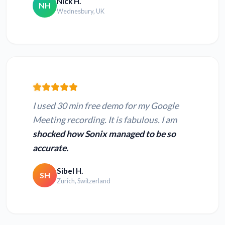
Nick H.
NH
Wednesbury, UK
I used 30 min free demo for my Google
Meeting recording. It is fabulous. I am
shocked how Sonix managed to be so
accurate.
Sibel H.
SH
Zurich, Switzerland