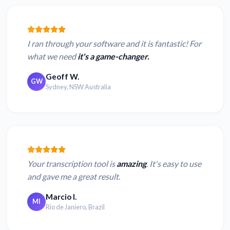
I ran through your software and it is fantastic! For
what we need
it's a game-changer.
Geoff W.
GW
Sydney, NSW Australia
Your transcription tool is
amazing
. It's easy to use
and gave me a great result.
Marcio I.
MI
Rio de Janiero, Brazil