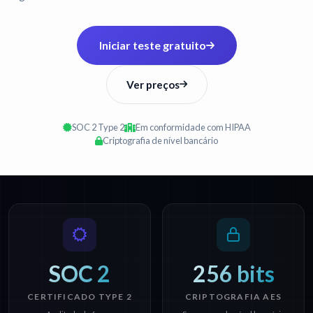
Iniciar teste gratuito
Ver preços
SOC 2 Type 2
Em conformidade com HIPAA
Criptografia de nível bancário
SOC 2
256 bits
CERTIFICADO TYPE 2
CRIPTOGRAFIA AES